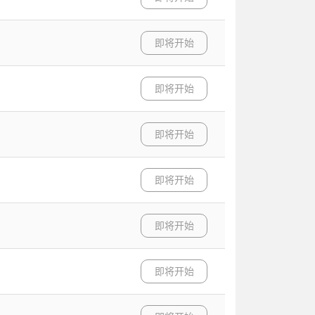
即将开始
即将开始
即将开始
即将开始
即将开始
即将开始