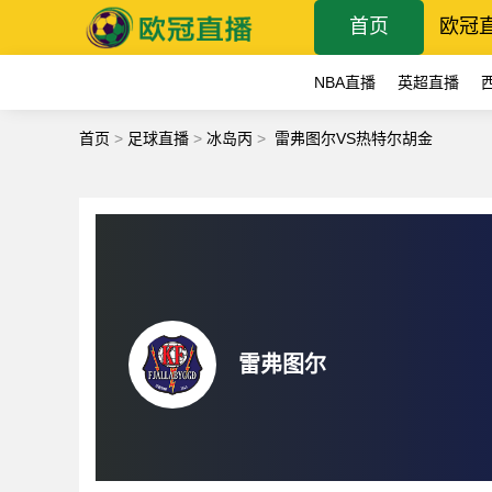
首页
欧冠
NBA直播
英超直播
首页
>
足球直播
>
冰岛丙
>
雷弗图尔VS热特尔胡金
雷弗图尔