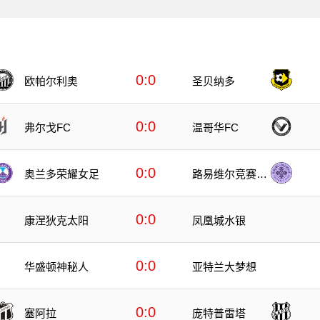
0:0
欧帕尔利奥
圣贝纳多
0:0
弗尔戈FC
温哥华FC
0:0
奥兰多荣耀女足
路易维尔竞赛女
足
0:0
康涅狄克太阳
凤凰城水银
0:0
华盛顿神秘人
亚特兰大梦想
0:0
塞阿拉
庞特普雷塔