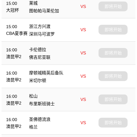
莱城
15:00
VS
即将开始
大冠杯
图帕帕马莱伦加
浙江方兴渡
15:00
VS
即将开始
CBA夏季赛
深圳马可波罗
卡伦德拉
16:00
VS
即将开始
澳昆甲2
佛吉尼亚联
摩顿城精英后备队
16:00
VS
即将开始
澳昆甲2
米切尔顿
松山
16:00
VS
即将开始
澳昆甲2
布里斯班骑士
圣佛德流浪
16:00
VS
即将开始
澳昆甲2
格兰