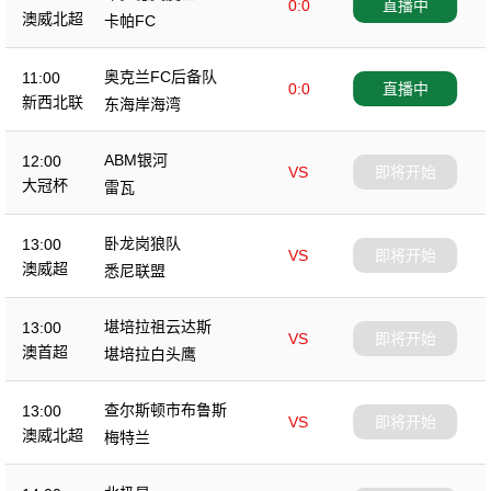
0:0
直播中
澳威北超
卡帕FC
奥克兰FC后备队
11:00
0:0
直播中
新西北联
东海岸海湾
ABM银河
12:00
VS
即将开始
大冠杯
雷瓦
卧龙岗狼队
13:00
VS
即将开始
澳威超
悉尼联盟
堪培拉祖云达斯
13:00
VS
即将开始
澳首超
堪培拉白头鹰
查尔斯顿市布鲁斯
13:00
VS
即将开始
澳威北超
梅特兰