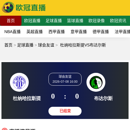
首页
欧冠直播
足球直播
篮球直播
欧冠录像
欧冠资讯
NBA直播
英超直播
西甲直播
意甲直播
德甲直播
法甲直
首页
>
足球直播
>
球会友谊
>
杜纳哈拉斯提VS布达尔斯
球会友谊
2026-07-08 16:00
0
:
0
杜纳哈拉斯提
布达