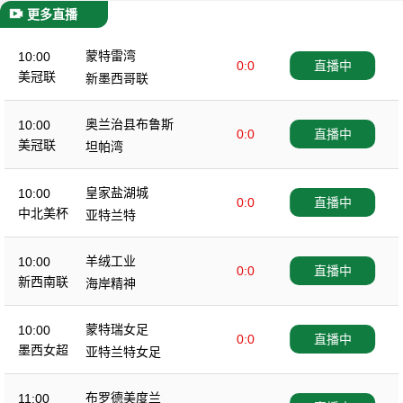
更多直播
蒙特雷湾
10:00
0:0
直播中
美冠联
新墨西哥联
奥兰治县布鲁斯
10:00
0:0
直播中
美冠联
坦帕湾
皇家盐湖城
10:00
0:0
直播中
中北美杯
亚特兰特
羊绒工业
10:00
0:0
直播中
新西南联
海岸精神
蒙特瑞女足
10:00
0:0
直播中
墨西女超
亚特兰特女足
布罗德美度兰
11:00