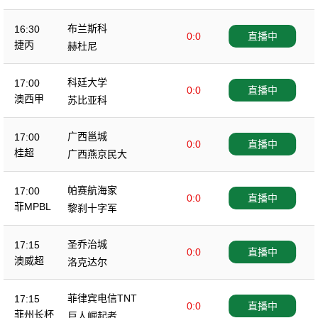
布兰斯科
16:30
0:0
直播中
捷丙
赫杜尼
科廷大学
17:00
0:0
直播中
澳西甲
苏比亚科
广西邕城
17:00
0:0
直播中
桂超
广西燕京民大
帕赛航海家
17:00
0:0
直播中
菲MPBL
黎刹十字军
圣乔治城
17:15
0:0
直播中
澳威超
洛克达尔
菲律宾电信TNT
17:15
0:0
直播中
菲州长杯
巨人崛起者