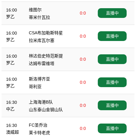
维图尔
16:00
0:0
直播中
罗乙
蒂米什瓦拉
CSA布加勒斯特星
16:00
0:0
直播中
罗乙
拉米库瓦尔塞
林达伯史特范斯提
16:00
0:0
直播中
罗乙
达姆布雷维塔
斯洛博齐亚
16:00
0:0
直播中
罗乙
哥利亚
上海海港B队
16:30
0:0
直播中
中乙
山东泰山金钢山队
FC圣乔治
16:30
0:0
直播中
澳威超
莱卡特老虎