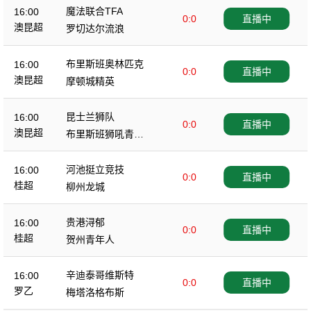
魔法联合TFA
16:00
0:0
直播中
澳昆超
罗切达尔流浪
布里斯班奥林匹克
16:00
0:0
直播中
澳昆超
摩顿城精英
昆士兰狮队
16:00
0:0
直播中
澳昆超
布里斯班狮吼青年
队
河池挺立竞技
16:00
0:0
直播中
桂超
柳州龙城
贵港浔郁
16:00
0:0
直播中
桂超
贺州青年人
辛迪泰哥维斯特
16:00
0:0
直播中
罗乙
梅塔洛格布斯