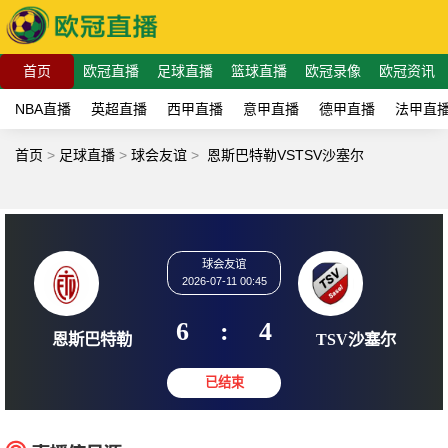
首页
欧冠直播
足球直播
篮球直播
欧冠录像
欧冠资讯
NBA直播
英超直播
西甲直播
意甲直播
德甲直播
法甲直
首页
>
足球直播
>
球会友谊
>
恩斯巴特勒VSTSV沙塞尔
球会友谊
2026-07-11 00:45
6
:
4
恩斯巴特勒
TSV