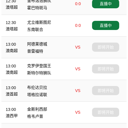
金布洛治狮队
12:30
0:0
直播中
澳塔超
霍巴特斑马
尤立维斯图尼
12:30
0:0
直播中
澳塔超
东南联合
阿德莱德城
13:00
VS
即将开始
澳南超
普雷福特
克罗伊登国王
13:00
VS
即将开始
澳南超
斯特尔特狮队
布伦达贝拉
13:00
VS
即将开始
澳首超
塔格拉诺联
金斯利西部
13:00
VS
即将开始
澳西甲
格韦卢普