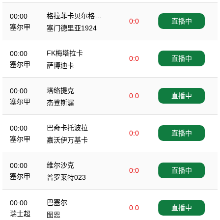
格拉菲卡贝尔格莱
00:00
0:0
直播中
德
塞尔甲
塞门德里亚1924
FK梅塔拉卡
00:00
0:0
直播中
塞尔甲
萨博迪卡
塔络提克
00:00
0:0
直播中
塞尔甲
杰登斯渥
巴奇卡托波拉
00:00
0:0
直播中
塞尔甲
嘉沃伊万基卡
维尔沙克
00:00
0:0
直播中
塞尔甲
普罗莱特023
巴塞尔
00:00
0:0
直播中
瑞士超
图恩