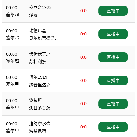
拉尼奇1923
00:00
0:0
直播中
塞尔超
泽蒙
瑞德尼基
00:00
0:0
直播中
塞尔超
贝尔格莱德游击
伏伊伏丁那
00:00
0:0
直播中
塞尔超
苏杜利察
博尔1919
00:00
0:0
直播中
塞尔甲
纳普里达克
波拉斯
00:00
0:0
直播中
塞尔甲
沃日多瓦茨
迪纳摩水壶
00:00
0:0
直播中
塞尔甲
洛兹尼察