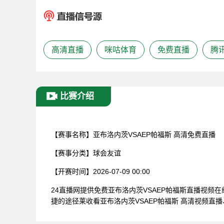
高清直播
咪咕体育
免费直播
腾
比赛介绍
【赛事名称】
亚布洛内茨VSAEP帕福斯 高清免费直播
【赛事分类】
球会友谊
【开赛时间】
2026-07-09 00:00
24直播网提供免费亚布洛内茨VSAEP帕福斯直播视
捷的途径莱收看亚布洛内茨VSAEP帕福斯 高清视频直