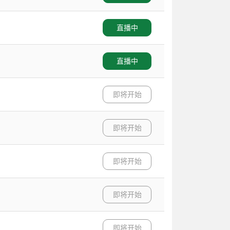
直播中
直播中
即将开始
即将开始
即将开始
即将开始
即将开始