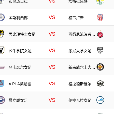
VS
布伦达贝拉
塔格拉诺联
VS
金斯利西部
格韦卢普
VS
思比瑞特士女足
西悉尼流浪者女
足B队
VS
公牛学院女足
悉尼大学女足
VS
马卡瑟尔女足
新南威尔士大学
女足
VS
A.P.I.A莱洽德女
格拉德斯维尔乌
足
鸦女足
VS
曼立联女足
伊拉瓦拉女足