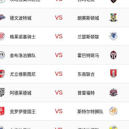
VS
德文波特城
朗赛斯顿城
VS
格莱诺基骑士
兰瑟斯顿联
VS
金布洛治狮队
霍巴特斑马
VS
尤立维斯图尼
东南联合
VS
阿德莱德城
普雷福特
VS
克罗伊登国王
斯特尔特狮队