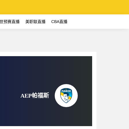
世预赛直播
美职联直播
CBA直播
AEP帕福斯