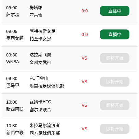
梅塔帕
09:00
0:0
直播中
萨尔超
亚古雷
阿特拉斯女足
09:05
0:0
直播中
墨西女超
帕丘卡女足
达拉斯飞翼
09:30
VS
即将开始
WNBA
金州女武神
FC旧金山
09:30
VS
即将开始
巴马甲
埃雷拉足球俱乐部
瓦纳卡AFC
10:00
VS
即将开始
新西南联
塞尔温联合
米拉马尔流浪者
10:30
VS
即将开始
新西中联
西方足球俱乐部