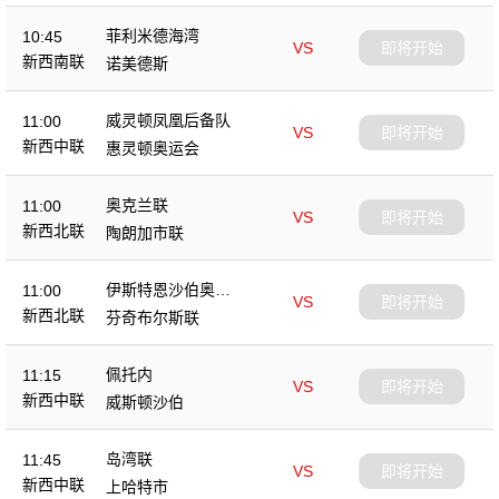
菲利米德海湾
10:45
VS
即将开始
新西南联
诺美德斯
威灵顿凤凰后备队
11:00
VS
即将开始
新西中联
惠灵顿奥运会
奥克兰联
11:00
VS
即将开始
新西北联
陶朗加市联
伊斯特恩沙伯奥克
11:00
VS
即将开始
兰
新西北联
芬奇布尔斯联
佩托内
11:15
VS
即将开始
新西中联
威斯顿沙伯
岛湾联
11:45
VS
即将开始
新西中联
上哈特市