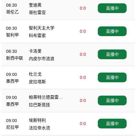
奎迪奥
08:30
0:0
直播中
哥伦乙
哥杜雷亚
智利天主大学
08:30
0:0
直播中
智利甲
科布雷索
卡洛里
08:30
0:0
直播中
新西中联
内皮尔市流浪
杜兰戈
09:00
0:0
直播中
墨西甲
皮拉塔斯
帕蒂特兰德莫雷洛
09:00
0:0
直播中
斯
墨西甲
拉巴斯竞技
埃斯特利
09:00
0:0
直播中
尼拉甲
法拉帝水流