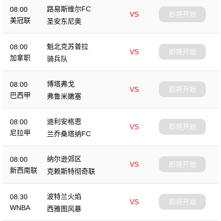
路易斯维尔FC
08:00
VS
即将开始
美冠联
圣安东尼奥
魁北克苏普拉
08:00
VS
即将开始
加拿职
骑兵队
博塔弗戈
08:00
VS
即将开始
巴西甲
弗鲁米嫩塞
迪利安格恩
08:00
VS
即将开始
尼拉甲
兰乔桑塔纳FC
纳尔逊郊区
08:00
VS
即将开始
新西南联
克赖斯特彻奇联
波特兰火焰
08:30
VS
即将开始
WNBA
西雅图风暴