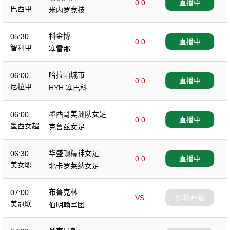
0:0
直播中
巴西甲
米内罗竞技
科金博
05:30
0:0
直播中
智利甲
塞雷那
哈拉帕城市
06:00
0:0
直播中
尼拉甲
HYH 塞巴科
墨西哥美洲队女足
06:00
0:0
直播中
墨西女超
克鲁兹女足
华盛顿精神女足
06:30
0:0
直播中
美女职
北卡罗莱纳女足
布鲁克林
07:00
VS
即将开始
美冠联
伯明翰军团