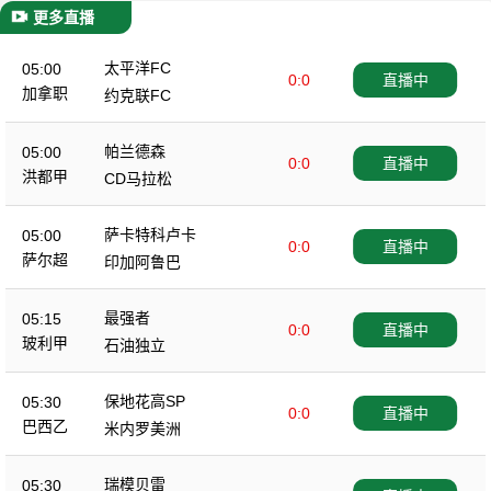
更多直播
太平洋FC
05:00
0:0
直播中
加拿职
约克联FC
帕兰德森
05:00
0:0
直播中
洪都甲
CD马拉松
萨卡特科卢卡
05:00
0:0
直播中
萨尔超
印加阿鲁巴
最强者
05:15
0:0
直播中
玻利甲
石油独立
保地花高SP
05:30
0:0
直播中
巴西乙
米内罗美洲
瑞模贝雷
05:30