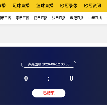
直播
足球直播
篮球直播
欧冠录像
欧冠资讯
西甲直播
意甲直播
德甲直播
法甲直播
欧冠直播
中超直播
卢森国联
2026-06-12 00:00
0
:
0
已结束