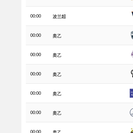
00:00
波兰超
00:00
奥乙
00:00
奥乙
00:00
奥乙
00:00
奥乙
00:00
奥乙
00:00
奥乙