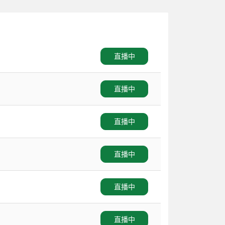
直播中
直播中
直播中
直播中
直播中
直播中