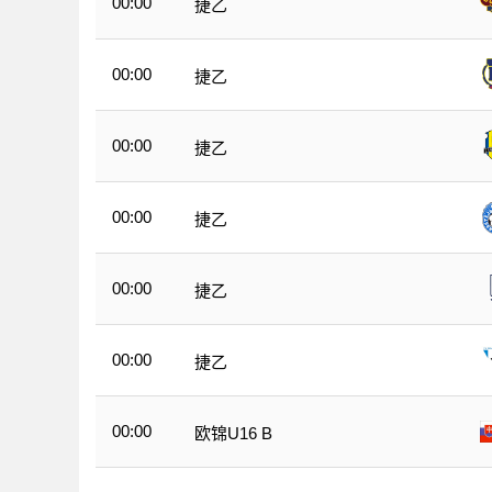
00:00
捷乙
00:00
捷乙
00:00
捷乙
00:00
捷乙
00:00
捷乙
00:00
捷乙
00:00
欧锦U16 B