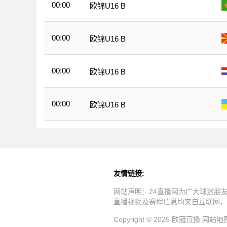
00:00
欧锦U16 B
00:00
欧锦U16 B
00:00
欧锦U16 B
00:00
欧锦U16 B
友情链接:
网站声明：24直播网为广大球迷朋
直播视频及赛程信息均来自互联网，
Copyright © 2025 欧冠直播
网站地