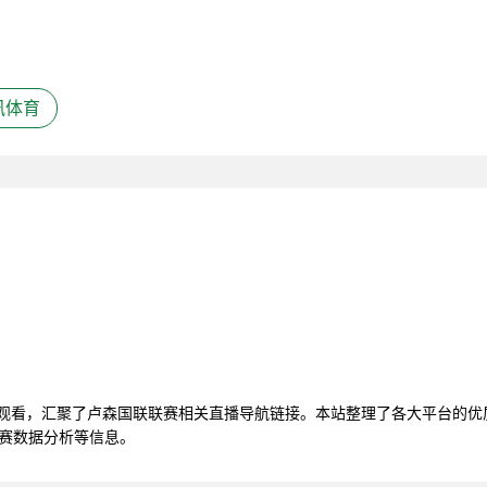
讯体育
线观看，汇聚了卢森国联联赛相关直播导航链接。本站整理了各大平台的
比赛数据分析等信息。