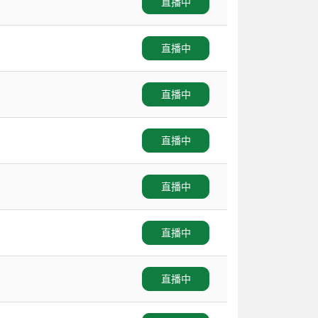
直播中
直播中
直播中
直播中
直播中
直播中
直播中