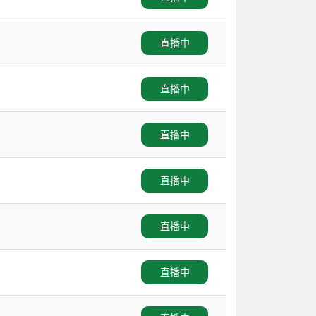
直播中
直播中
直播中
直播中
直播中
直播中