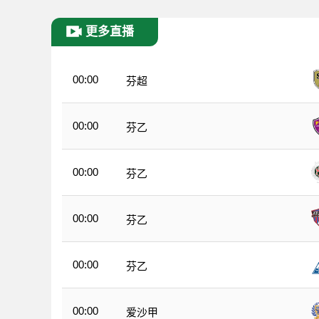
更多直播
00:00
芬超
00:00
芬乙
00:00
芬乙
00:00
芬乙
00:00
芬乙
00:00
爱沙甲