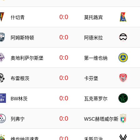
0:0
什切青
莫托路宾
0:0
阿姆斯特顿
阿德米拉
0:0
奥地利萨尔斯堡
第一维也纳
0:0
布雷根茨
卡芬堡
0:0
BW林茨
瓦克蒂罗尔
0:0
列弗宁
WSC赫塔威尔斯
0:0
维也纳迅速青年
禾斯贝治