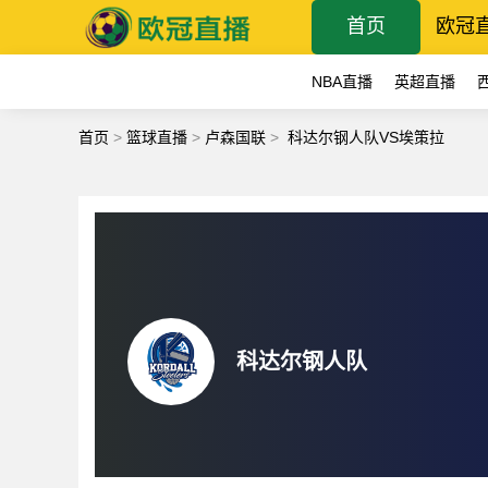
首页
欧冠
NBA直播
英超直播
首页
>
篮球直播
>
卢森国联
>
科达尔钢人队VS埃策拉
科达尔钢人队