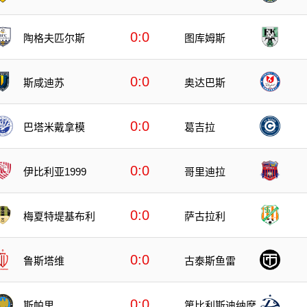
S
0:0
陶格夫匹尔斯
图库姆斯
0:0
斯咸迪苏
奥达巴斯
0:0
巴塔米戴拿模
葛吉拉
0:0
伊比利亚1999
哥里迪拉
0:0
梅夏特堤基布利
萨古拉利
0:0
鲁斯塔维
古泰斯鱼雷
0:0
斯帕里
第比利斯迪纳摩