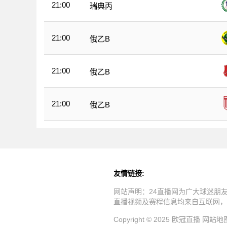
21:00
瑞典丙
21:00
俄乙B
21:00
俄乙B
21:00
俄乙B
友情链接:
网站声明：24直播网为广大球迷朋
直播视频及赛程信息均来自互联网，
Copyright © 2025 欧冠直播
网站地