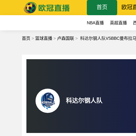
首页
欧冠
NBA直播
英超直播
首页
>
篮球直播
>
卢森国联
>
科达尔钢人队VSBBC曼布拉
科达尔钢人队