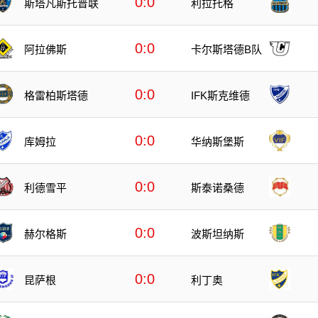
0:0
斯塔凡斯托普联
利拉托格
0:0
阿拉佛斯
卡尔斯塔德B队
0:0
格雷柏斯塔德
IFK斯克维德
0:0
库姆拉
华纳斯堡斯
0:0
利德雪平
斯泰诺桑德
0:0
赫尔格斯
波斯坦纳斯
0:0
利丁奥
昆萨根