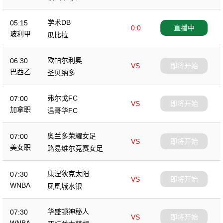
学术DB
05:15
0:0
直播中
玻利甲
瓜比拉
欧帕尔利奥
06:30
VS
即将开始
巴西乙
圣贝纳多
弗尔戈FC
07:00
VS
即将开始
加拿职
温哥华FC
奥兰多荣耀女足
07:00
VS
即将开始
美女职
路易维尔竞赛女足
康涅狄克太阳
07:30
VS
即将开始
WNBA
凤凰城水银
华盛顿神秘人
07:30
VS
即将开始