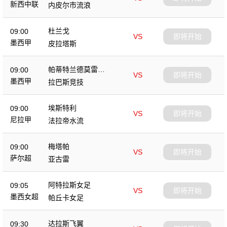
新西中联
内皮尔市流浪
杜兰戈
09:00
VS
即将开始
墨西甲
皮拉塔斯
帕蒂特兰德莫雷洛
09:00
VS
即将开始
斯
墨西甲
拉巴斯竞技
埃斯特利
09:00
VS
即将开始
尼拉甲
法拉帝水流
梅塔帕
09:00
VS
即将开始
萨尔超
亚古雷
阿特拉斯女足
09:05
VS
即将开始
墨西女超
帕丘卡女足
达拉斯飞翼
09:30