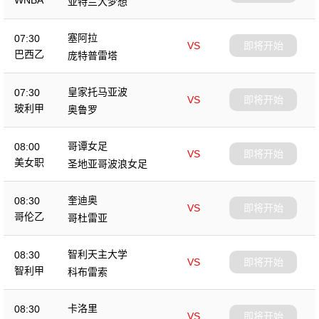
WNBA
亚特兰大梦想
塞阿拉
07:30
VS
即将开始
巴西乙
庞特普雷塔
皇家托马亚波
07:30
VS
即将开始
玻利甲
奥鲁罗
哥谭女足
08:00
VS
即将开始
美女职
圣地亚哥波浪女足
奎迪奥
08:30
VS
即将开始
哥伦乙
哥杜雷亚
智利天主大学
08:30
VS
即将开始
智利甲
科布雷索
卡洛里
08:30
VS
即将开始