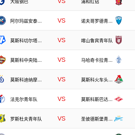
VS
大阪钢巴
浦和红钻
VS
阿尔玛兹安泰青
诺夫哥罗德青年
年队
队
VS
莫斯科切尔塔诺
喀山鲁宾青年队
沃青年队
VS
莫斯科中央陆军
马哈奇卡拉青年
青年队
队
VS
莫斯科迪纳摩青
莫斯科火车头青
年队
年队
VS
法克尔青年队
莫斯科斯巴达青
年队
VS
罗斯杜夫青年队
圣彼德斯堡青年
队