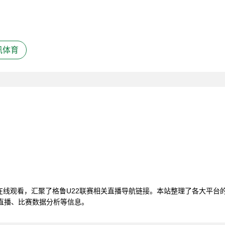
讯体育
视频在线观看，汇聚了格鲁U22联赛相关直播导航链接。本站整理了各大平
频直播、比赛数据分析等信息。