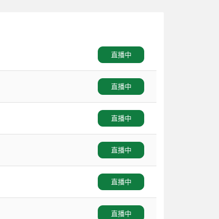
直播中
直播中
直播中
直播中
直播中
直播中