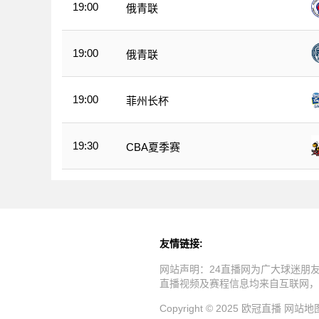
19:00
俄青联
19:00
俄青联
19:00
菲州长杯
19:30
CBA夏季赛
友情链接:
网站声明：24直播网为广大球迷朋
直播视频及赛程信息均来自互联网，
Copyright © 2025 欧冠直播
网站地