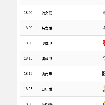
18:00
韩女联
18:00
韩女联
18:00
澳威甲
18:15
澳威甲
18:15
澳南甲
18:25
日职联
18:30
韩K2联