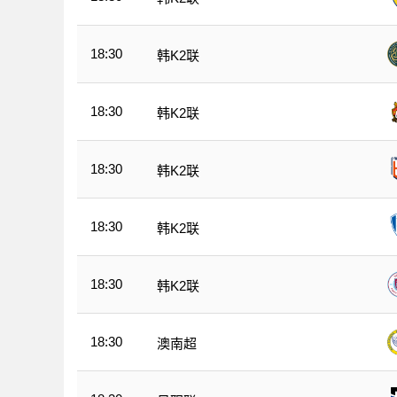
18:30
韩K2联
18:30
韩K2联
18:30
韩K2联
18:30
韩K2联
18:30
韩K2联
18:30
澳南超