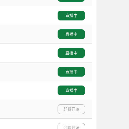
直播中
直播中
直播中
直播中
直播中
即将开始
即将开始