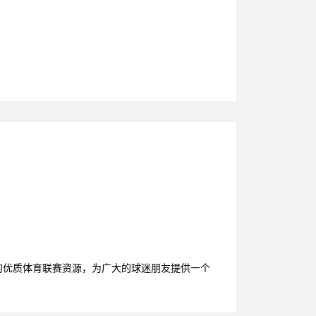
台的优质体育联赛资源，为广大的球迷朋友提供一个