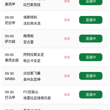
0:0
直播中
斯
墨西甲
拉巴斯竞技
埃斯特利
09:00
0:0
直播中
尼拉甲
法拉帝水流
梅塔帕
09:00
0:0
直播中
萨尔超
亚古雷
阿特拉斯女足
09:05
0:0
直播中
墨西女超
帕丘卡女足
达拉斯飞翼
09:30
0:0
直播中
WNBA
金州女武神
FC旧金山
09:30
0:0
直播中
巴马甲
埃雷拉足球俱乐部