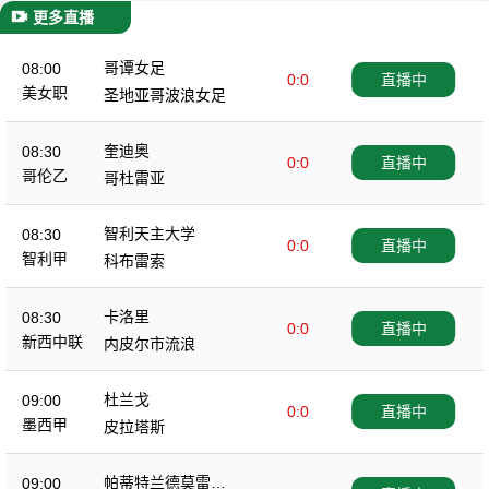
更多直播
哥谭女足
08:00
0:0
直播中
美女职
圣地亚哥波浪女足
奎迪奥
08:30
0:0
直播中
哥伦乙
哥杜雷亚
智利天主大学
08:30
0:0
直播中
智利甲
科布雷索
卡洛里
08:30
0:0
直播中
新西中联
内皮尔市流浪
杜兰戈
09:00
0:0
直播中
墨西甲
皮拉塔斯
帕蒂特兰德莫雷洛
09:00