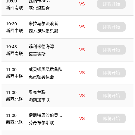
瓦纳卡AFC
10:00
VS
即将开始
新西南联
塞尔温联合
米拉马尔流浪者
10:30
VS
即将开始
新西中联
西方足球俱乐部
菲利米德海湾
10:45
VS
即将开始
新西南联
诺美德斯
威灵顿凤凰后备队
11:00
VS
即将开始
新西中联
惠灵顿奥运会
奥克兰联
11:00
VS
即将开始
新西北联
陶朗加市联
伊斯特恩沙伯奥克
11:00
VS
即将开始
兰
新西北联
芬奇布尔斯联