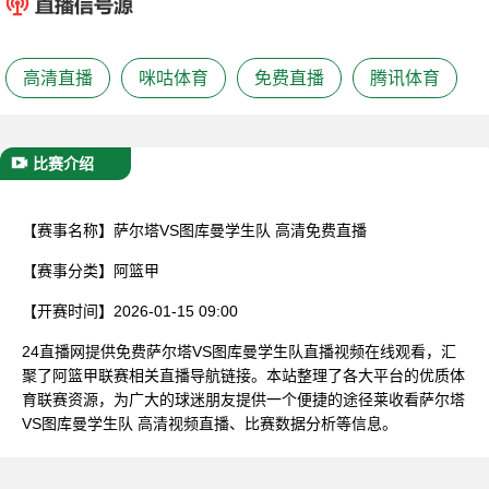
已结束
高清直播
咪咕体育
免费直播
腾讯体育
比赛介绍
【赛事名称】
萨尔塔VS图库曼学生队 高清免费直播
【赛事分类】
阿篮甲
【开赛时间】
2026-01-15 09:00
24直播网提供免费萨尔塔VS图库曼学生队直播视频在线观看，汇
聚了阿篮甲联赛相关直播导航链接。本站整理了各大平台的优质体
育联赛资源，为广大的球迷朋友提供一个便捷的途径莱收看萨尔塔
VS图库曼学生队 高清视频直播、比赛数据分析等信息。