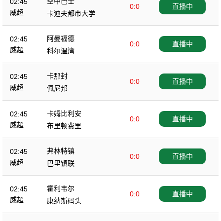
空中巴士
02:45
0:0
直播中
威超
卡迪夫都市大学
阿曼福德
02:45
0:0
直播中
威超
科尔温湾
卡那封
02:45
0:0
直播中
威超
佩尼邦
卡姆比利安
02:45
0:0
直播中
威超
布里顿费里
弗林特镇
02:45
0:0
直播中
威超
巴里镇联
霍利韦尔
02:45
0:0
直播中
威超
康纳斯码头