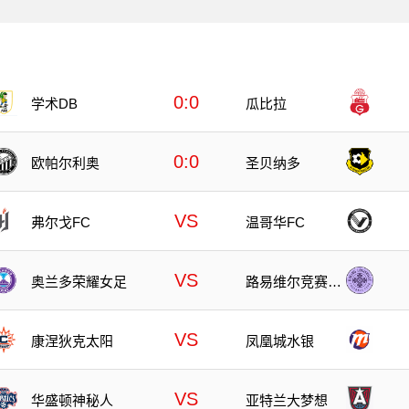
0:0
学术DB
瓜比拉
0:0
欧帕尔利奥
圣贝纳多
VS
弗尔戈FC
温哥华FC
VS
奥兰多荣耀女足
路易维尔竞赛女
足
VS
康涅狄克太阳
凤凰城水银
VS
华盛顿神秘人
亚特兰大梦想