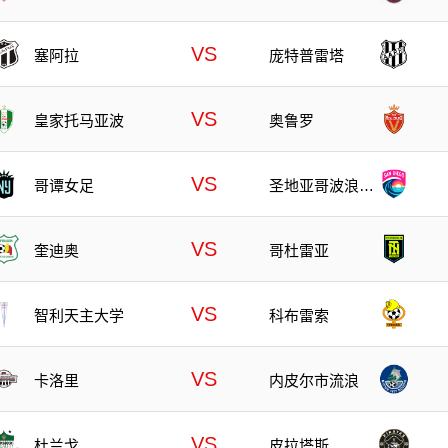
VS
塞阿拉
庞特普雷塔
VS
皇家托马亚波
奥鲁罗
VS
哥谭女足
圣地亚哥波浪女
足
VS
奎迪奥
哥杜雷亚
VS
智利天主大学
科布雷索
VS
卡洛里
内皮尔市流浪
VS
杜兰戈
皮拉塔斯