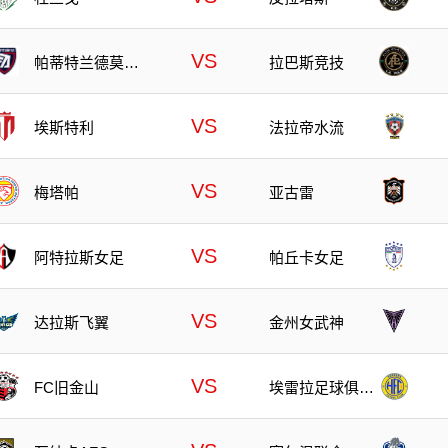
VS
帕蒂特兰德莫雷
拉巴斯竞技
洛斯
VS
埃斯特利
法拉帝水流
VS
梅塔帕
亚古雷
VS
阿特拉斯女足
帕丘卡女足
VS
达拉斯飞翼
金州女武神
VS
FC旧金山
埃雷拉足球俱乐
部