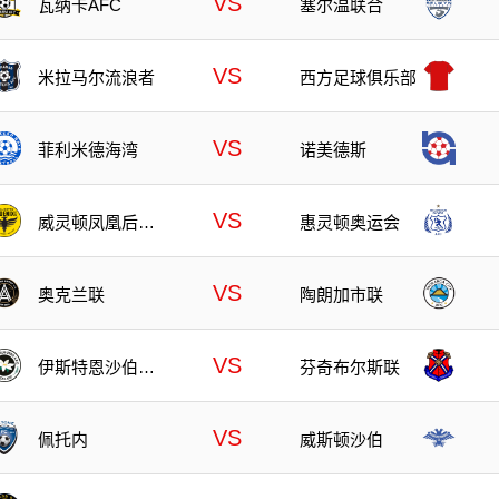
VS
瓦纳卡AFC
塞尔温联合
VS
米拉马尔流浪者
西方足球俱乐部
VS
菲利米德海湾
诺美德斯
VS
威灵顿凤凰后备
惠灵顿奥运会
队
VS
奥克兰联
陶朗加市联
VS
伊斯特恩沙伯奥
芬奇布尔斯联
克兰
VS
佩托内
威斯顿沙伯