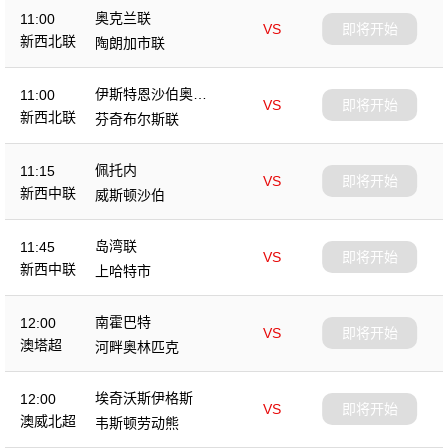
奥克兰联
11:00
VS
即将开始
新西北联
陶朗加市联
伊斯特恩沙伯奥克
11:00
VS
即将开始
兰
新西北联
芬奇布尔斯联
佩托内
11:15
VS
即将开始
新西中联
威斯顿沙伯
岛湾联
11:45
VS
即将开始
新西中联
上哈特市
南霍巴特
12:00
VS
即将开始
澳塔超
河畔奥林匹克
埃奇沃斯伊格斯
12:00
VS
即将开始
澳威北超
韦斯顿劳动熊