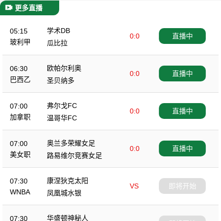
更多直播
学术DB
05:15
0:0
直播中
玻利甲
瓜比拉
欧帕尔利奥
06:30
0:0
直播中
巴西乙
圣贝纳多
弗尔戈FC
07:00
0:0
直播中
加拿职
温哥华FC
奥兰多荣耀女足
07:00
0:0
直播中
美女职
路易维尔竞赛女足
康涅狄克太阳
07:30
VS
即将开始
WNBA
凤凰城水银
华盛顿神秘人
07:30