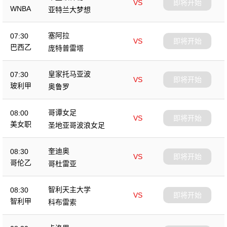
VS
即将开始
WNBA
亚特兰大梦想
塞阿拉
07:30
VS
即将开始
巴西乙
庞特普雷塔
皇家托马亚波
07:30
VS
即将开始
玻利甲
奥鲁罗
哥谭女足
08:00
VS
即将开始
美女职
圣地亚哥波浪女足
奎迪奥
08:30
VS
即将开始
哥伦乙
哥杜雷亚
智利天主大学
08:30
VS
即将开始
智利甲
科布雷索