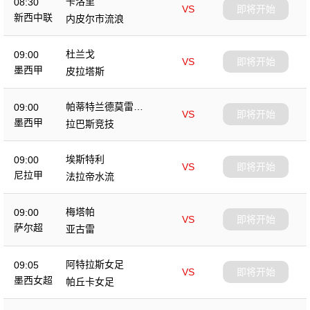
卡洛里
08:30
VS
即将开始
新西中联
内皮尔市流浪
杜兰戈
09:00
VS
即将开始
墨西甲
皮拉塔斯
帕蒂特兰德莫雷洛
09:00
VS
即将开始
斯
墨西甲
拉巴斯竞技
埃斯特利
09:00
VS
即将开始
尼拉甲
法拉帝水流
梅塔帕
09:00
VS
即将开始
萨尔超
亚古雷
阿特拉斯女足
09:05
VS
即将开始
墨西女超
帕丘卡女足