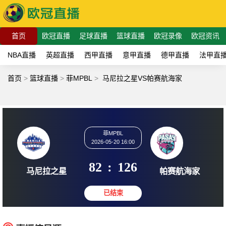
首页
欧冠直播
足球直播
篮球直播
欧冠录像
欧冠资讯
NBA直播
英超直播
西甲直播
意甲直播
德甲直播
法甲直
首页
>
篮球直播
>
菲MPBL
>
马尼拉之星VS帕赛航海家
菲MPBL
2026-05-20 16:00
82
:
126
马尼拉之星
帕赛航