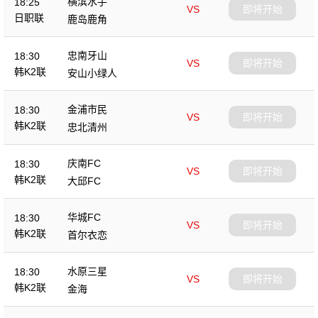
横滨水手
18:25
VS
即将开始
日职联
鹿岛鹿角
忠南牙山
18:30
VS
即将开始
韩K2联
安山小绿人
金浦市民
18:30
VS
即将开始
韩K2联
忠北清州
庆南FC
18:30
VS
即将开始
韩K2联
大邱FC
华城FC
18:30
VS
即将开始
韩K2联
首尔衣恋
水原三星
18:30
VS
即将开始
韩K2联
金海