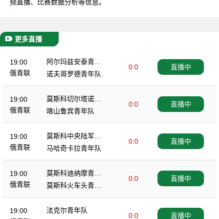
频直播、比赛数据分析等信息。
更多直播
阿尔玛兹安泰青年
19:00
0:0
直播中
队
俄青联
诺夫哥罗德青年队
莫斯科切尔塔诺沃
19:00
0:0
直播中
青年队
俄青联
喀山鲁宾青年队
莫斯科中央陆军青
19:00
0:0
直播中
年队
俄青联
马哈奇卡拉青年队
莫斯科迪纳摩青年
19:00
0:0
直播中
队
俄青联
莫斯科火车头青年
队
法克尔青年队
19:00
0:0
直播中