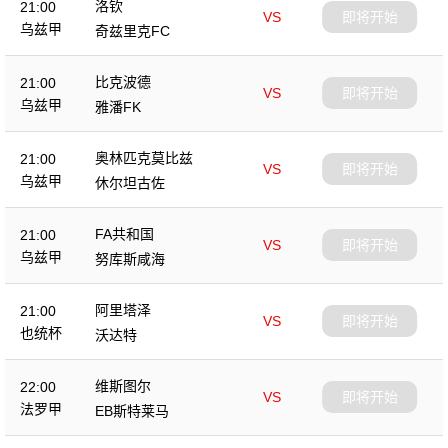
洛钦
21:00
VS
即将开始
乌兹甲
奇兹里克FC
比克波德
21:00
VS
即将开始
乌兹甲
雅潘FK
奥林匹克莫比兹
21:00
VS
即将开始
乌兹甲
休尔坦古佐
FA共和国
21:00
VS
即将开始
乌兹甲
努库斯咸海
阿里塔泽
21:00
VS
即将开始
也统杯
沃达特
维斯图尔
22:00
VS
即将开始
法罗甲
EB斯特莱马