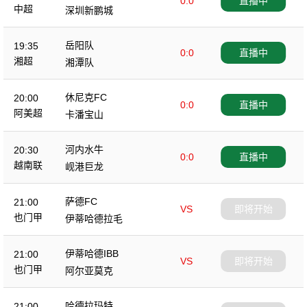
0:0
直播中
中超
深圳新鹏城
岳阳队
19:35
0:0
直播中
湘超
湘潭队
休尼克FC
20:00
0:0
直播中
阿美超
卡潘宝山
河内水牛
20:30
0:0
直播中
越南联
岘港巨龙
萨德FC
21:00
VS
即将开始
也门甲
伊蒂哈德拉毛
伊蒂哈德IBB
21:00
VS
即将开始
也门甲
阿尔亚莫克
哈德拉玛特
21:00