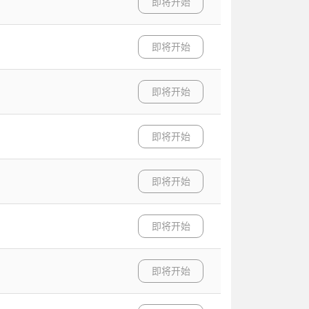
即将开始
即将开始
即将开始
即将开始
即将开始
即将开始
即将开始