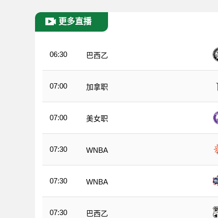
更多直播
06:30
巴西乙
07:00
加拿职
07:00
美女职
07:30
WNBA
07:30
WNBA
07:30
巴西乙