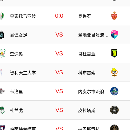
0:0
皇家托马亚波
奥鲁罗
VS
哥谭女足
圣地亚哥波浪女
足
VS
奎迪奥
哥杜雷亚
VS
智利天主大学
科布雷索
VS
卡洛里
内皮尔市流浪
VS
杜兰戈
皮拉塔斯
VS
帕蒂特兰德莫雷
拉巴斯竞技