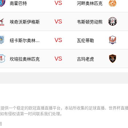
VS
南霍巴特
河畔奥林匹克
VS
埃奇沃斯伊格斯
韦斯顿劳动熊
VS
纽卡斯尔奥林匹
瓦伦蒂勒
克
VS
坎培拉奥林匹克
古玛老虎
友提供一个稳定的欧冠直播直播平台，本站所收集的足球直播、世界杯直播
如有侵权请第一时间联系我们处理。
图