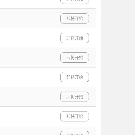
即将开始
即将开始
即将开始
即将开始
即将开始
即将开始