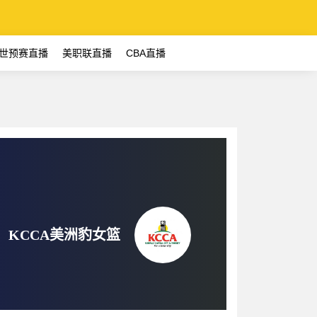
世预赛直播
美职联直播
CBA直播
KCCA美洲豹女篮