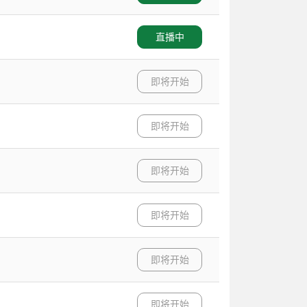
直播中
即将开始
即将开始
即将开始
即将开始
即将开始
即将开始