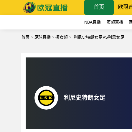
首页
欧冠
NBA直播
英超直播
首页
>
足球直播
>
挪女超
>
利尼史特朗女足VS利恩女足
利尼史特朗女足