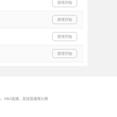
即将开始
即将开始
即将开始
即将开始
、NBA直播、篮球直播等比赛