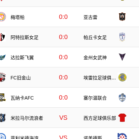
0:0
梅塔帕
亚古雷
0:0
阿特拉斯女足
帕丘卡女足
0:0
达拉斯飞翼
金州女武神
0:0
FC旧金山
埃雷拉足球俱乐
部
0:0
瓦纳卡AFC
塞尔温联合
VS
米拉马尔流浪者
西方足球俱乐部
VS
菲利米德海湾
诺美德斯