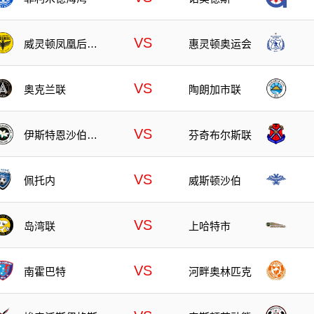
VS
威灵顿凤凰后备
惠灵顿奥运会
队
VS
奥克兰联
陶朗加市联
VS
伊斯特恩沙伯奥
芬奇布尔斯联
克兰
VS
佩托内
威斯顿沙伯
VS
岛湾联
上哈特市
VS
南霍巴特
河畔奥林匹克