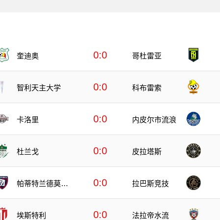
0:0
奎迪奥
哥杜雷亚
0:0
智利天主大学
科布雷索
0:0
卡洛里
内皮尔市流浪
0:0
杜兰戈
皮拉塔斯
0:0
帕蒂特兰德莫雷
拉巴斯竞技
洛斯
0:0
埃斯特利
法拉帝水流