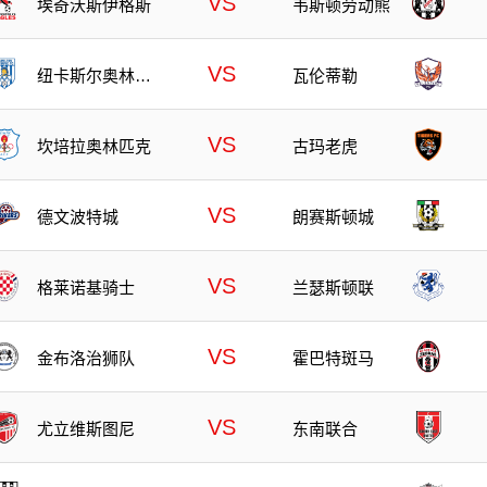
VS
埃奇沃斯伊格斯
韦斯顿劳动熊
VS
纽卡斯尔奥林匹
瓦伦蒂勒
克
VS
坎培拉奥林匹克
古玛老虎
VS
德文波特城
朗赛斯顿城
VS
格莱诺基骑士
兰瑟斯顿联
VS
金布洛治狮队
霍巴特斑马
VS
尤立维斯图尼
东南联合