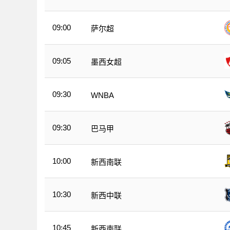
09:00
萨尔超
09:05
墨西女超
09:30
WNBA
09:30
巴马甲
10:00
新西南联
10:30
新西中联
10:45
新西南联