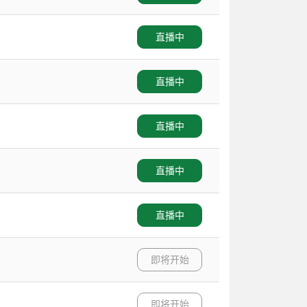
直播中
直播中
直播中
直播中
直播中
即将开始
即将开始