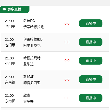
更多直播
萨德FC
21:00
0:0
直播中
也门甲
伊蒂哈德拉毛
伊蒂哈德IBB
21:00
0:0
直播中
也门甲
阿尔亚莫克
哈德拉玛特
21:00
0:0
直播中
也门甲
艾毕达
新加坡
21:00
0:0
直播中
东南锦
印度尼西亚
越南
21:00
0:0
直播中
东南锦
柬埔寨