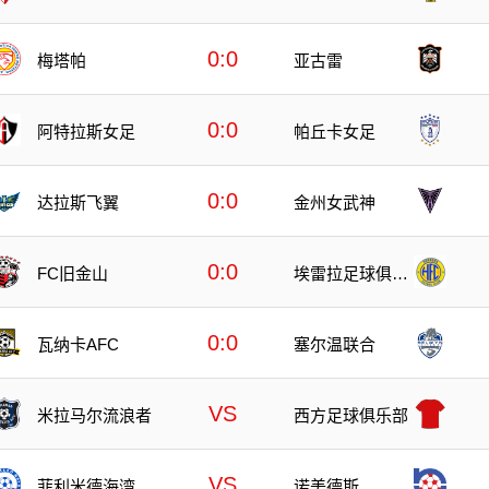
0:0
梅塔帕
亚古雷
0:0
阿特拉斯女足
帕丘卡女足
0:0
达拉斯飞翼
金州女武神
0:0
FC旧金山
埃雷拉足球俱乐
部
0:0
瓦纳卡AFC
塞尔温联合
VS
米拉马尔流浪者
西方足球俱乐部
VS
菲利米德海湾
诺美德斯