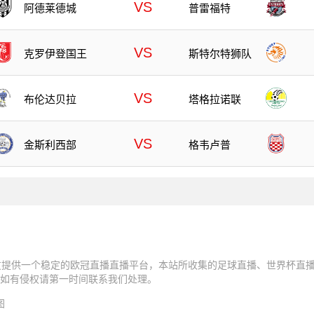
VS
阿德莱德城
普雷福特
VS
克罗伊登国王
斯特尔特狮队
VS
布伦达贝拉
塔格拉诺联
VS
金斯利西部
格韦卢普
友提供一个稳定的欧冠直播直播平台，本站所收集的足球直播、世界杯直播
如有侵权请第一时间联系我们处理。
图