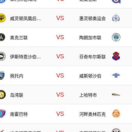
VS
威灵顿凤凰后备
惠灵顿奥运会
队
VS
奥克兰联
陶朗加市联
VS
伊斯特恩沙伯奥
芬奇布尔斯联
克兰
VS
佩托内
威斯顿沙伯
VS
岛湾联
上哈特市
VS
南霍巴特
河畔奥林匹克