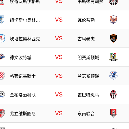
VS
埃奇沃斯伊格斯
韦斯顿劳动熊
VS
纽卡斯尔奥林匹
瓦伦蒂勒
克
VS
坎培拉奥林匹克
古玛老虎
VS
德文波特城
朗赛斯顿城
VS
格莱诺基骑士
兰瑟斯顿联
VS
金布洛治狮队
霍巴特斑马
VS
尤立维斯图尼
东南联合