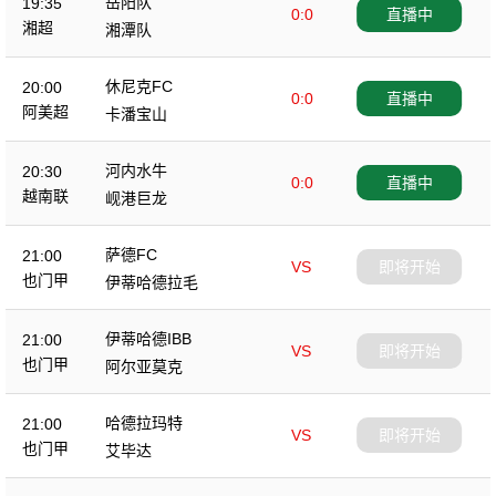
岳阳队
19:35
0:0
直播中
湘超
湘潭队
休尼克FC
20:00
0:0
直播中
阿美超
卡潘宝山
河内水牛
20:30
0:0
直播中
越南联
岘港巨龙
萨德FC
21:00
VS
即将开始
也门甲
伊蒂哈德拉毛
伊蒂哈德IBB
21:00
VS
即将开始
也门甲
阿尔亚莫克
哈德拉玛特
21:00
VS
即将开始
也门甲
艾毕达