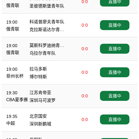
0:0
直播中
俄青联
圣彼德斯堡青年队
科诺普廖夫青年队
19:00
0:0
直播中
俄青联
克拉斯诺达尔青年
队
莫斯科罗迪纳青年
19:00
0:0
直播中
队
俄青联
乌拉尔青年队
拉马多斯
19:00
0:0
直播中
菲州长杯
博尔特斯
江苏肯帝亚
19:30
0:0
直播中
CBA夏季赛
深圳马可波罗
北京国安
19:35
0:0
直播中
中超
深圳新鹏城