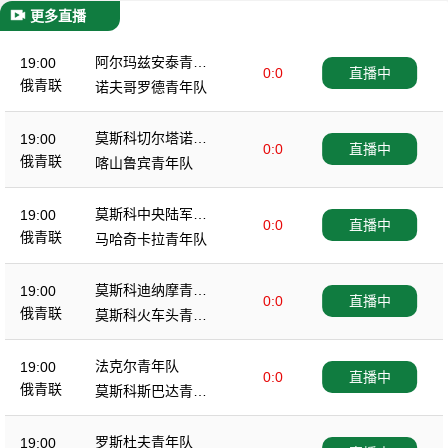
更多直播
阿尔玛兹安泰青年
19:00
0:0
直播中
队
俄青联
诺夫哥罗德青年队
莫斯科切尔塔诺沃
19:00
0:0
直播中
青年队
俄青联
喀山鲁宾青年队
莫斯科中央陆军青
19:00
0:0
直播中
年队
俄青联
马哈奇卡拉青年队
莫斯科迪纳摩青年
19:00
0:0
直播中
队
俄青联
莫斯科火车头青年
队
法克尔青年队
19:00
0:0
直播中
俄青联
莫斯科斯巴达青年
队
罗斯杜夫青年队
19:00