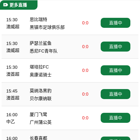
更多直播
思比瑞特
15:30
0:0
直播中
澳威超
黑镇市足球俱乐部
萨瑟兰鲨鱼
15:30
0:0
直播中
澳威超
悉尼FC青年队
堪培拉FC
15:30
0:0
直播中
澳首超
奥康诺骑士
莫纳洛黑豹
15:45
0:0
直播中
澳首超
贝尔康纳联
厦门飞鹭
16:00
0:0
直播中
中乙
广州蒲公英
长春喜都
16:00