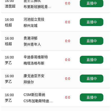
昆士兰狮队
16:00
0:0
直播中
澳昆超
布里斯班狮吼青年
队
河池挺立竞技
16:00
0:0
直播中
桂超
柳州龙城
贵港浔郁
16:00
0:0
直播中
桂超
贺州青年人
辛迪泰哥维斯特
16:00
0:0
直播中
罗乙
梅塔洛格布斯
康戈迪亚齐安
16:00
0:0
直播中
罗乙
拜侯尔
CSM斯拉蒂纳
16:00
0:0
直播中
罗乙
CS布加勒斯特迪纳
摩