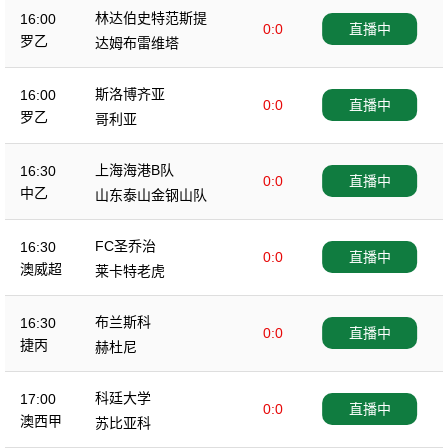
林达伯史特范斯提
16:00
0:0
直播中
罗乙
达姆布雷维塔
斯洛博齐亚
16:00
0:0
直播中
罗乙
哥利亚
上海海港B队
16:30
0:0
直播中
中乙
山东泰山金钢山队
FC圣乔治
16:30
0:0
直播中
澳威超
莱卡特老虎
布兰斯科
16:30
0:0
直播中
捷丙
赫杜尼
科廷大学
17:00
0:0
直播中
澳西甲
苏比亚科