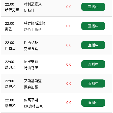
叶利迈塞米
22:00
0:0
直播中
哈萨克超
伊特什
特罗姆斯达伦
22:00
0:0
直播中
挪乙
路伦士高格
巴西竞技
22:00
0:0
直播中
巴西乙
克里丘马
阿里安娜
22:00
0:0
直播中
瑞典乙
特雷勒堡
艾斯基斯迈
22:00
0:0
直播中
瑞典乙
罗森加德
佐高平斯
22:00
0:0
直播中
瑞典乙
BK奥林匹克