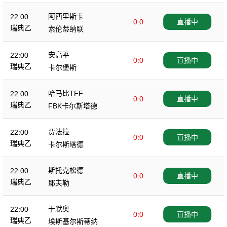
阿西里斯卡
22:00
0:0
直播中
瑞典乙
索伦蒂纳联
安高平
22:00
0:0
直播中
瑞典乙
卡尔堡斯
哈马比TFF
22:00
0:0
直播中
瑞典乙
FBK卡尔斯塔德
贾法拉
22:00
0:0
直播中
瑞典乙
卡尔斯塔德
斯托克松德
22:00
0:0
直播中
瑞典乙
耶夫勒
于默奥
22:00
0:0
直播中
瑞典乙
埃斯基尔斯蒂纳