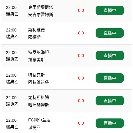
克里斯堤斯塔
22:00
0:0
直播中
瑞典乙
安吉尔霍姆斯
斯柯维德
22:00
0:0
直播中
瑞典乙
隆德斯
特罗尔海坦
22:00
0:0
直播中
瑞典乙
拉豪美斯
特瓦克斯
22:00
0:0
直播中
瑞典乙
阿特维达堡
尤特斯科腾
22:00
0:0
直播中
瑞典乙
哈萨赫姆斯
FC阿尔兰达
22:00
0:0
直播中
瑞典乙
派提亚