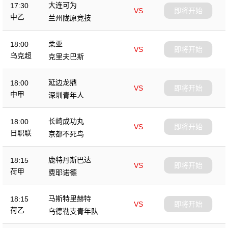
大连可为
17:30
VS
即将开始
中乙
兰州陇原竞技
柔亚
18:00
VS
即将开始
乌克超
克里夫巴斯
延边龙鼎
18:00
VS
即将开始
中甲
深圳青年人
长崎成功丸
18:00
VS
即将开始
日职联
京都不死鸟
鹿特丹斯巴达
18:15
VS
即将开始
荷甲
费耶诺德
马斯特里赫特
18:15
VS
即将开始
荷乙
乌德勒支青年队