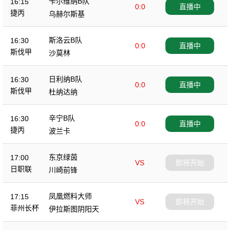
卡尔维纳B队
16:15
0:0
直播中
捷丙
乌赫尔斯基
斯洛云B队
16:30
0:0
直播中
斯伐甲
沙莫林
日利纳B队
16:30
0:0
直播中
斯伐甲
杜纳达纳
辛宁B队
16:30
0:0
直播中
捷丙
波兰卡
东京绿茵
17:00
VS
即将开始
日职联
川崎前锋
凤凰燃料大师
17:15
VS
即将开始
菲州长杯
伊拉斯图阴阳天