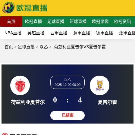
首页
欧冠直播
足球直播
篮球直播
欧冠录像
欧冠资讯
NBA直播
英超直播
西甲直播
意甲直播
德甲直播
法甲直
首页
>
足球直播
>
以乙
>
荷兹利亚夏普尔VS夏普尔霍
以乙
2025-12-02 00:00
0
:
4
荷兹利亚夏普尔
夏普