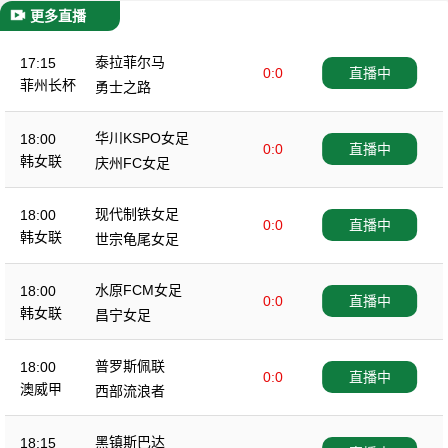
更多直播
泰拉菲尔马
17:15
0:0
直播中
菲州长杯
勇士之路
华川KSPO女足
18:00
0:0
直播中
韩女联
庆州FC女足
现代制铁女足
18:00
0:0
直播中
韩女联
世宗龟尾女足
水原FCM女足
18:00
0:0
直播中
韩女联
昌宁女足
普罗斯佩联
18:00
0:0
直播中
澳威甲
西部流浪者
黑镇斯巴达
18:15