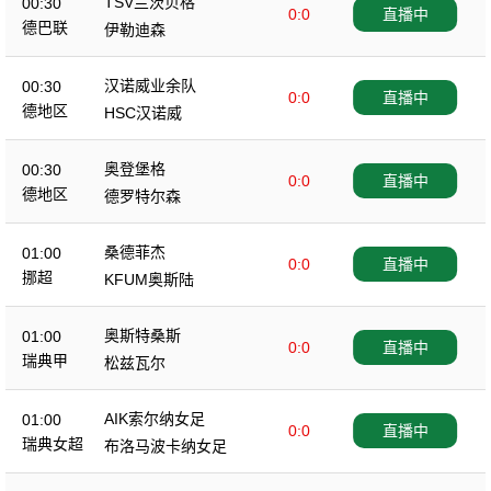
TSV兰茨贝格
00:30
0:0
直播中
德巴联
伊勒迪森
汉诺威业余队
00:30
0:0
直播中
德地区
HSC汉诺威
奥登堡格
00:30
0:0
直播中
德地区
德罗特尔森
桑德菲杰
01:00
0:0
直播中
挪超
KFUM奥斯陆
奥斯特桑斯
01:00
0:0
直播中
瑞典甲
松兹瓦尔
AIK索尔纳女足
01:00
0:0
直播中
瑞典女超
布洛马波卡纳女足