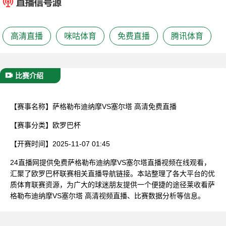
已结束
高清直播
咪咕体育
免费直播
腾讯体育
比赛介绍
【赛事名称】
萨格勒布迪纳摩VS塞尔塔 高清免费直播
【赛事分类】
欧罗巴杯
【开赛时间】
2025-11-07 01:45
24直播网提供免费萨格勒布迪纳摩VS塞尔塔直播视频在线观看，
汇聚了欧罗巴杯联赛相关直播导航链接。本站整理了各大平台的优
质体育联赛资源，为广大的球迷朋友提供一个便捷的途径莱收看萨
格勒布迪纳摩VS塞尔塔 高清视频直播、比赛数据分析等信息。