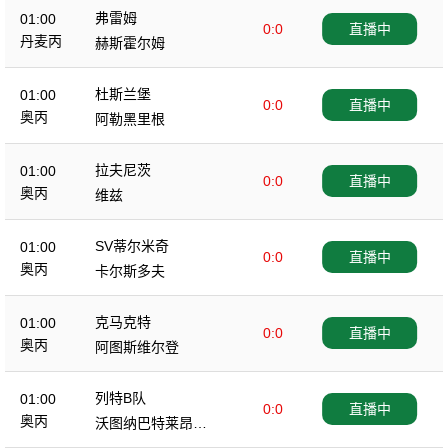
弗雷姆
01:00
0:0
直播中
丹麦丙
赫斯霍尔姆
杜斯兰堡
01:00
0:0
直播中
奥丙
阿勒黑里根
拉夫尼茨
01:00
0:0
直播中
奥丙
维兹
SV蒂尔米奇
01:00
0:0
直播中
奥丙
卡尔斯多夫
克马克特
01:00
0:0
直播中
奥丙
阿图斯维尔登
列特B队
01:00
0:0
直播中
奥丙
沃图纳巴特莱昂费
尔登