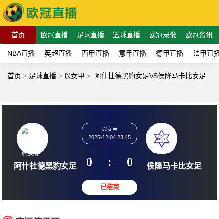
首页
欧冠直播
足球直播
篮球直播
欧冠录像
欧冠资讯
NBA直播
英超直播
西甲直播
意甲直播
德甲直播
法甲直
首页
>
足球直播
>
以女甲
>
阿什杜德黑豹女足VS侯隆马卡比女足
以女甲
2025-12-04 23:45
0
:
0
阿什杜德黑豹女足
侯隆马卡