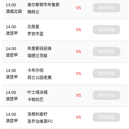
查尔斯顿市布鲁斯
13:00
VS
即将开始
澳威北超
梅特兰
北极星
14:00
VS
即将开始
澳昆甲
罗宾市蓝
布里斯班前锋
14:00
VS
即将开始
澳昆甲
瑞德兰茨联
卡布尔彻
14:00
VS
即将开始
澳昆甲
荷兰公园老鹰
叶士域治城
14:00
VS
即将开始
澳昆甲
卡帕拉巴
洛根利泰柠
14:00
VS
即将开始
澳昆甲
圣乔治维莱FC