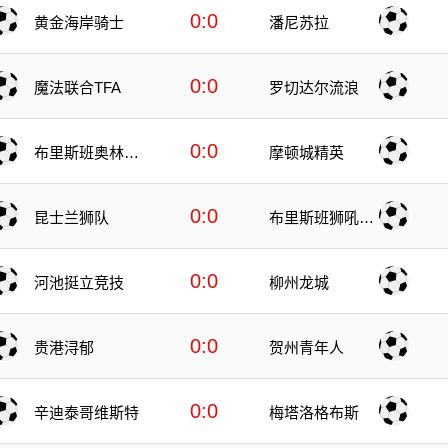
0:0
黄金海岸骑士
潘尼苏拉
0:0
魔法联合TFA
罗切达尔流浪
0:0
布里斯班奥林匹
摩顿城精英
克
0:0
昆士兰狮队
布里斯班狮吼青
年队
0:0
河池挺立竞技
柳州龙城
0:0
贵港浔郁
贺州青年人
0:0
辛迪泰哥维斯特
梅塔洛格布斯