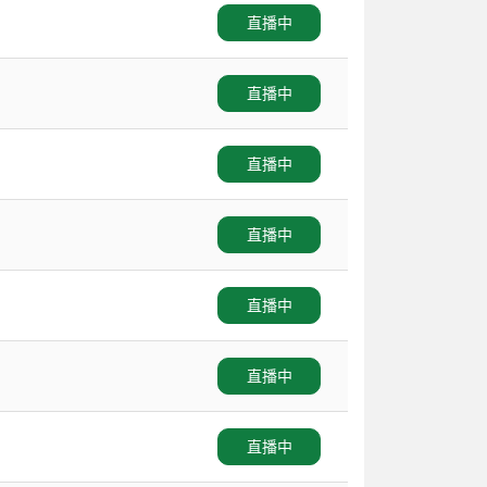
直播中
直播中
直播中
直播中
直播中
直播中
直播中