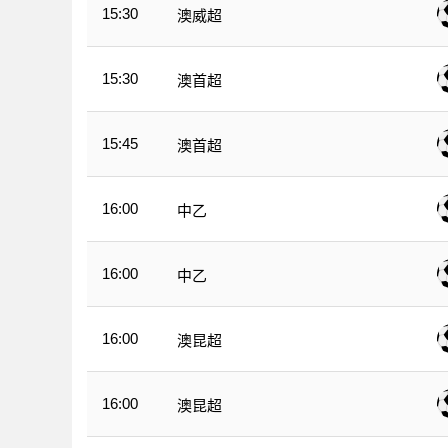
15:30
澳威超
15:30
澳首超
15:45
澳首超
16:00
中乙
16:00
中乙
16:00
澳昆超
16:00
澳昆超