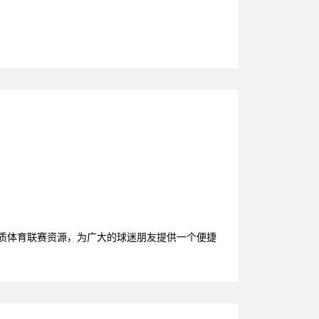
优质体育联赛资源，为广大的球迷朋友提供一个便捷