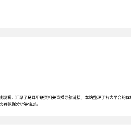
在线观看，汇聚了马耳甲联赛相关直播导航链接。本站整理了各大平台的
、比赛数据分析等信息。