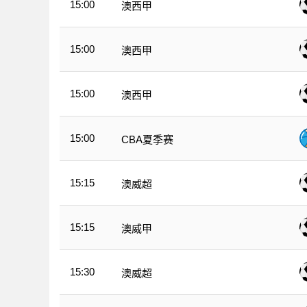
15:00
澳西甲
15:00
澳西甲
15:00
澳西甲
15:00
CBA夏季赛
15:15
澳威超
15:15
澳威甲
15:30
澳威超