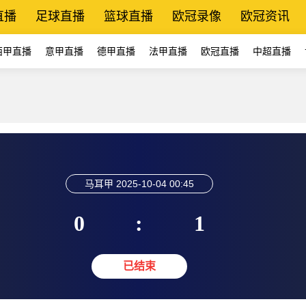
直播
足球直播
篮球直播
欧冠录像
欧冠资讯
西甲直播
意甲直播
德甲直播
法甲直播
欧冠直播
中超直播
马耳甲
2025-10-04 00:45
0
:
1
已结束