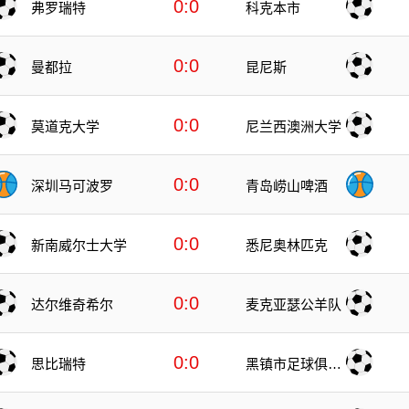
0:0
弗罗瑞特
科克本市
0:0
曼都拉
昆尼斯
0:0
莫道克大学
尼兰西澳洲大学
0:0
深圳马可波罗
青岛崂山啤酒
0:0
新南威尔士大学
悉尼奥林匹克
0:0
达尔维奇希尔
麦克亚瑟公羊队
0:0
思比瑞特
黑镇市足球俱乐
部