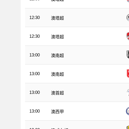
12:30
澳塔超
12:30
澳塔超
13:00
澳南超
13:00
澳南超
13:00
澳首超
13:00
澳西甲