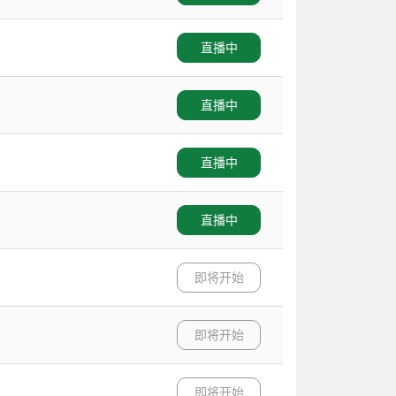
直播中
直播中
直播中
直播中
即将开始
即将开始
即将开始