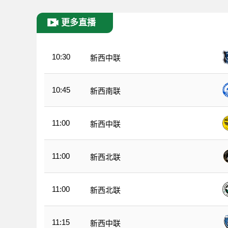
更多直播
10:30
新西中联
10:45
新西南联
11:00
新西中联
11:00
新西北联
11:00
新西北联
11:15
新西中联