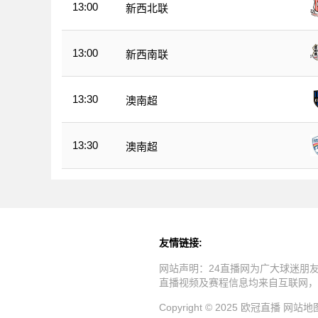
13:00
新西北联
13:00
新西南联
13:30
澳南超
13:30
澳南超
友情链接:
网站声明：24直播网为广大球迷朋
直播视频及赛程信息均来自互联网，
Copyright © 2025 欧冠直播
网站地