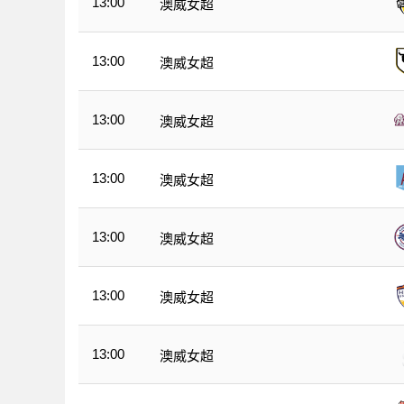
13:00
澳威女超
13:00
澳威女超
13:00
澳威女超
13:00
澳威女超
13:00
澳威女超
13:00
澳威女超
13:00
澳威女超