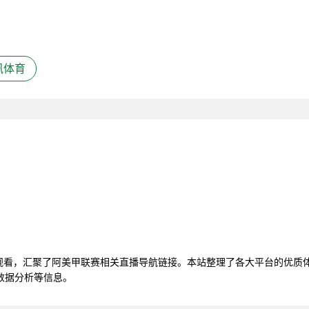
讯体育
线观看，汇聚了阿美甲联赛相关直播导航链接。本站整理了各大平台的优质
数据分析等信息。