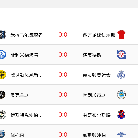
0:0
米拉马尔流浪者
西方足球俱乐部
0:0
菲利米德海湾
诺美德斯
0:0
威灵顿凤凰后备
惠灵顿奥运会
队
0:0
奥克兰联
陶朗加市联
0:0
伊斯特恩沙伯奥
芬奇布尔斯联
克兰
0:0
佩托内
威斯顿沙伯