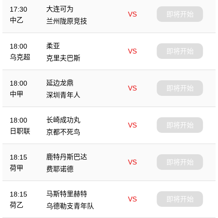
大连可为
17:30
VS
即将开始
中乙
兰州陇原竞技
柔亚
18:00
VS
即将开始
乌克超
克里夫巴斯
延边龙鼎
18:00
VS
即将开始
中甲
深圳青年人
长崎成功丸
18:00
VS
即将开始
日职联
京都不死鸟
鹿特丹斯巴达
18:15
VS
即将开始
荷甲
费耶诺德
马斯特里赫特
18:15
VS
即将开始
荷乙
乌德勒支青年队