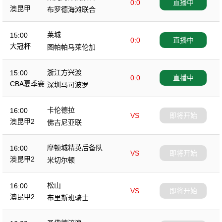
0:0
直播中
澳昆甲
布罗德海滩联合
莱城
15:00
0:0
直播中
大冠杯
图帕帕马莱伦加
浙江方兴渡
15:00
0:0
直播中
CBA夏季赛
深圳马可波罗
卡伦德拉
16:00
VS
即将开始
澳昆甲2
佛吉尼亚联
摩顿城精英后备队
16:00
VS
即将开始
澳昆甲2
米切尔顿
松山
16:00
VS
即将开始
澳昆甲2
布里斯班骑士