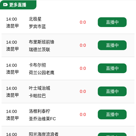
更多直播
北极星
14:00
0:0
直播中
澳昆甲
罗宾市蓝
布里斯班前锋
14:00
0:0
直播中
澳昆甲
瑞德兰茨联
卡布尔彻
14:00
0:0
直播中
澳昆甲
荷兰公园老鹰
叶士域治城
14:00
0:0
直播中
澳昆甲
卡帕拉巴
洛根利泰柠
14:00
0:0
直播中
澳昆甲
圣乔治维莱FC
阳光海岸流浪者
14:00