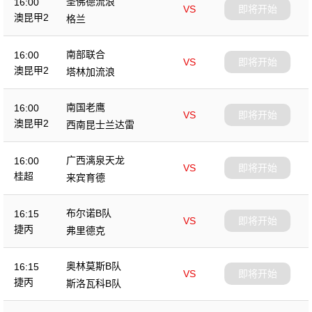
圣佛德流浪
16:00
VS
即将开始
澳昆甲2
格兰
南部联合
16:00
VS
即将开始
澳昆甲2
塔林加流浪
南国老鹰
16:00
VS
即将开始
澳昆甲2
西南昆士兰达雷
广西漓泉天龙
16:00
VS
即将开始
桂超
来宾育德
布尔诺B队
16:15
VS
即将开始
捷丙
弗里德克
奥林莫斯B队
16:15
VS
即将开始
捷丙
斯洛瓦科B队