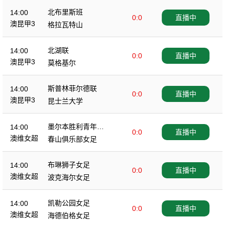
北布里斯班
14:00
0:0
直播中
澳昆甲3
格拉瓦特山
北湖联
14:00
0:0
直播中
澳昆甲3
莫格基尔
斯普林菲尔德联
14:00
0:0
直播中
澳昆甲3
昆士兰大学
墨尔本胜利青年女
14:00
0:0
直播中
足
澳维女超
春山俱乐部女足
布琳狮子女足
14:00
0:0
直播中
澳维女超
波克海尔女足
凯勒公园女足
14:00
0:0
直播中
澳维女超
海德伯格女足