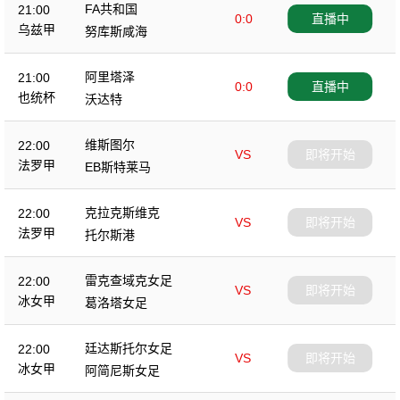
FA共和国
21:00
0:0
直播中
乌兹甲
努库斯咸海
阿里塔泽
21:00
0:0
直播中
也统杯
沃达特
维斯图尔
22:00
VS
即将开始
法罗甲
EB斯特莱马
克拉克斯维克
22:00
VS
即将开始
法罗甲
托尔斯港
雷克查域克女足
22:00
VS
即将开始
冰女甲
葛洛塔女足
廷达斯托尔女足
22:00
VS
即将开始
冰女甲
阿简尼斯女足