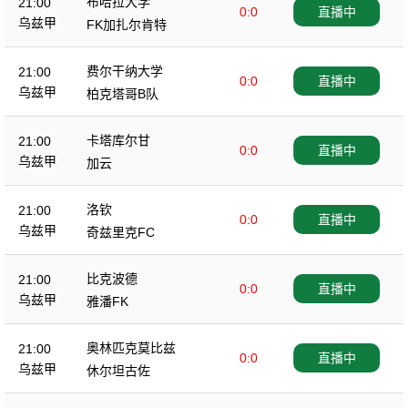
布哈拉大学
21:00
0:0
直播中
乌兹甲
FK加扎尔肯特
费尔干纳大学
21:00
0:0
直播中
乌兹甲
柏克塔哥B队
卡塔库尔甘
21:00
0:0
直播中
乌兹甲
加云
洛钦
21:00
0:0
直播中
乌兹甲
奇兹里克FC
比克波德
21:00
0:0
直播中
乌兹甲
雅潘FK
奥林匹克莫比兹
21:00
0:0
直播中
乌兹甲
休尔坦古佐