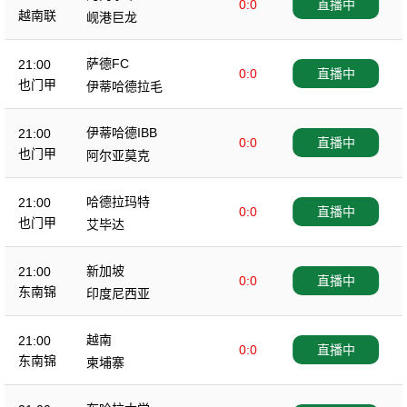
0:0
直播中
越南联
岘港巨龙
萨德FC
21:00
0:0
直播中
也门甲
伊蒂哈德拉毛
伊蒂哈德IBB
21:00
0:0
直播中
也门甲
阿尔亚莫克
哈德拉玛特
21:00
0:0
直播中
也门甲
艾毕达
新加坡
21:00
0:0
直播中
东南锦
印度尼西亚
越南
21:00
0:0
直播中
东南锦
柬埔寨