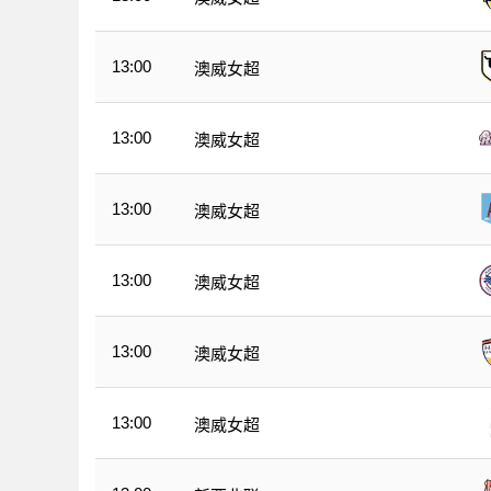
13:00
澳威女超
13:00
澳威女超
13:00
澳威女超
13:00
澳威女超
13:00
澳威女超
13:00
澳威女超