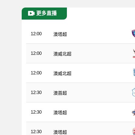
更多直播
12:00
澳塔超
12:00
澳威北超
12:00
澳威北超
12:30
澳首超
12:30
澳塔超
12:30
澳塔超