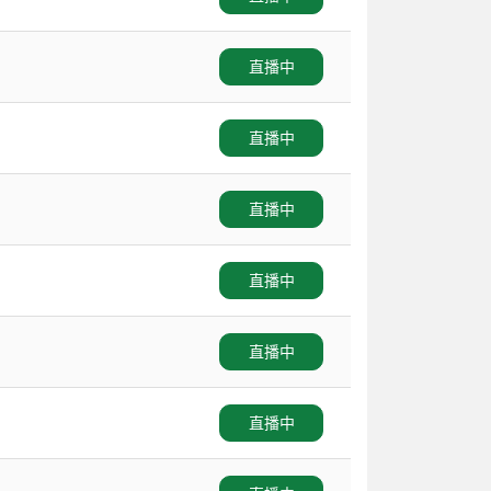
直播中
直播中
直播中
直播中
直播中
直播中