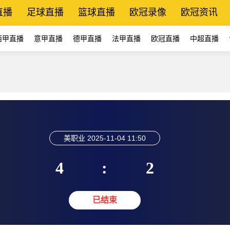
直播
足球直播
篮球直播
欧冠录像
欧冠资讯
西甲直播
意甲直播
德甲直播
法甲直播
欧冠直播
中超直播
美职业
2025-11-04 11:50
4
:
2
已结束