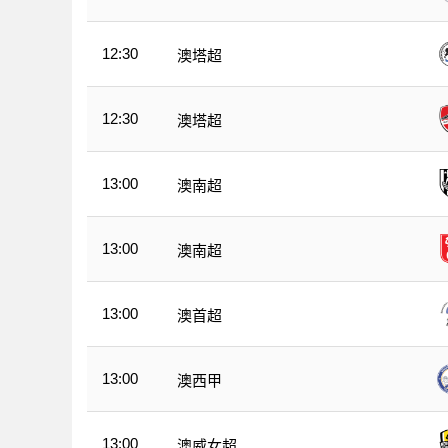
12:30
澳塔超
12:30
澳塔超
13:00
澳南超
13:00
澳南超
13:00
澳首超
13:00
澳西甲
13:00
澳威女超