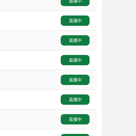
直播中
直播中
直播中
直播中
直播中
直播中
直播中