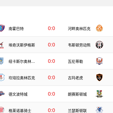
0:0
南霍巴特
河畔奥林匹克
0:0
埃奇沃斯伊格斯
韦斯顿劳动熊
0:0
纽卡斯尔奥林匹
瓦伦蒂勒
克
0:0
坎培拉奥林匹克
古玛老虎
0:0
德文波特城
朗赛斯顿城
0:0
格莱诺基骑士
兰瑟斯顿联