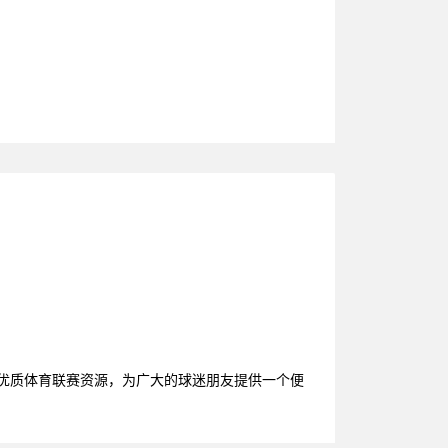
的优质体育联赛资源，为广大的球迷朋友提供一个便