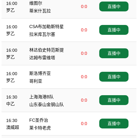
维图尔
16:00
0:0
直播中
罗乙
蒂米什瓦拉
CSA布加勒斯特星
16:00
0:0
直播中
罗乙
拉米库瓦尔塞
林达伯史特范斯提
16:00
0:0
直播中
罗乙
达姆布雷维塔
斯洛博齐亚
16:00
0:0
直播中
罗乙
哥利亚
上海海港B队
16:30
0:0
直播中
中乙
山东泰山金钢山队
FC圣乔治
16:30
0:0
直播中
澳威超
莱卡特老虎