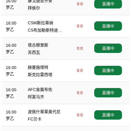
康戈迪亚齐安
16:00
0:0
直播中
罗乙
拜侯尔
CSM斯拉蒂纳
16:00
0:0
直播中
罗乙
CS布加勒斯特迪纳
摩
塔古穆里斯
16:00
0:0
直播中
罗乙
苏西瓦
赫曼施塔特
16:00
0:0
直播中
罗乙
斯克拉雷西塔
AFC金属布佐
16:00
0:0
直播中
罗乙
阿富马齐
波佩什蒂莱奥代尼
16:00
0:0
直播中
罗乙
FC贝卡