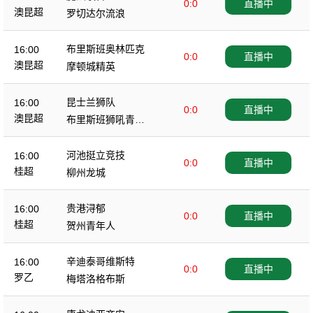
0:0
直播中
澳昆超
罗切达尔流浪
布里斯班奥林匹克
16:00
0:0
直播中
澳昆超
摩顿城精英
昆士兰狮队
16:00
0:0
直播中
澳昆超
布里斯班狮吼青年
队
河池挺立竞技
16:00
0:0
直播中
桂超
柳州龙城
贵港浔郁
16:00
0:0
直播中
桂超
贺州青年人
辛迪泰哥维斯特
16:00
0:0
直播中
罗乙
梅塔洛格布斯