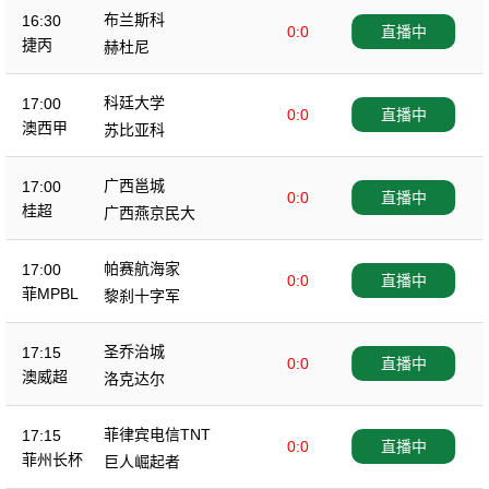
布兰斯科
16:30
0:0
直播中
捷丙
赫杜尼
科廷大学
17:00
0:0
直播中
澳西甲
苏比亚科
广西邕城
17:00
0:0
直播中
桂超
广西燕京民大
帕赛航海家
17:00
0:0
直播中
菲MPBL
黎刹十字军
圣乔治城
17:15
0:0
直播中
澳威超
洛克达尔
菲律宾电信TNT
17:15
0:0
直播中
菲州长杯
巨人崛起者