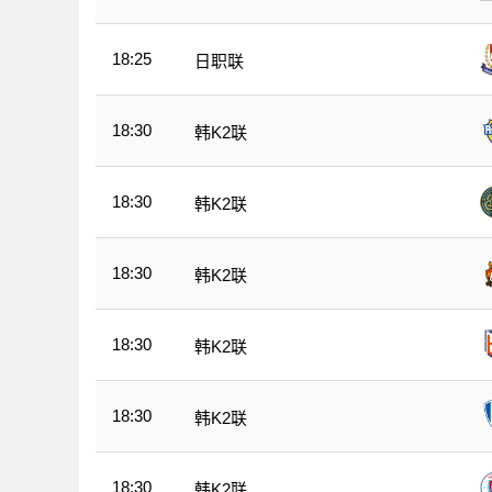
18:25
日职联
18:30
韩K2联
18:30
韩K2联
18:30
韩K2联
18:30
韩K2联
18:30
韩K2联
18:30
韩K2联