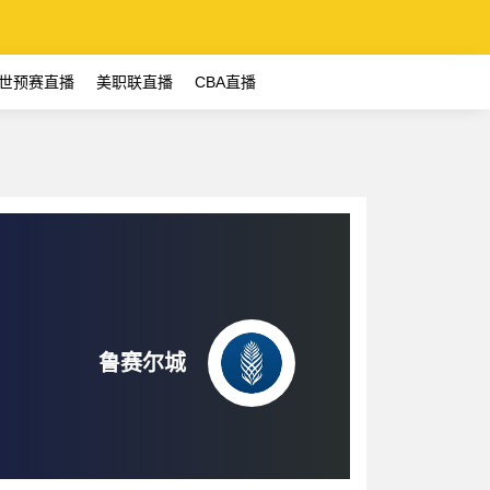
世预赛直播
美职联直播
CBA直播
鲁赛尔城