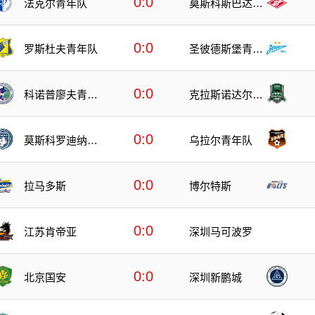
0:0
法克尔青年队
莫斯科斯巴达青
年队
0:0
罗斯杜夫青年队
圣彼德斯堡青年
队
0:0
科诺普廖夫青年
克拉斯诺达尔青
队
年队
0:0
莫斯科罗迪纳青
乌拉尔青年队
年队
0:0
拉马多斯
博尔特斯
0:0
江苏肯帝亚
深圳马可波罗
0:0
北京国安
深圳新鹏城