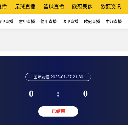
直播
足球直播
篮球直播
欧冠录像
欧冠资讯
西甲直播
意甲直播
德甲直播
法甲直播
欧冠直播
中超直播
国际友谊
2026-01-27 21:30
0
:
0
已结束