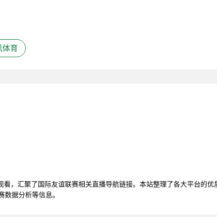
讯体育
在线观看，汇聚了国际友谊联赛相关直播导航链接。本站整理了各大平台的
比赛数据分析等信息。