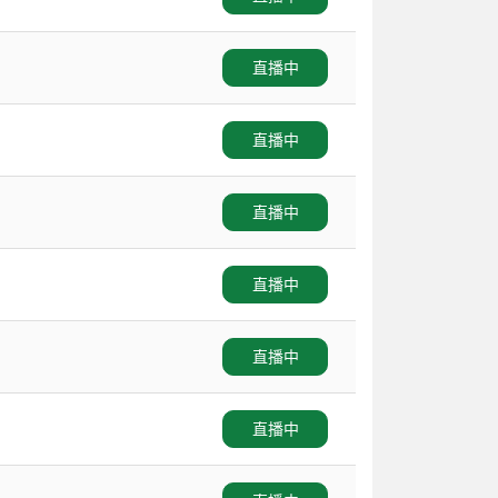
直播中
直播中
直播中
直播中
直播中
直播中