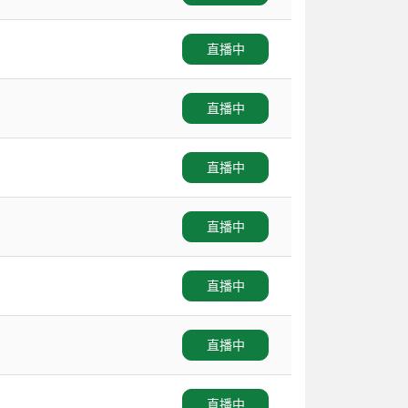
直播中
直播中
直播中
直播中
直播中
直播中
直播中