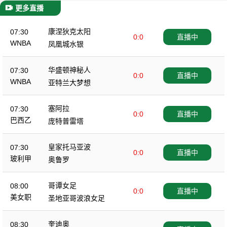
更多直播
康涅狄克太阳
07:30
0:0
直播中
WNBA
凤凰城水银
华盛顿神秘人
07:30
0:0
直播中
WNBA
亚特兰大梦想
塞阿拉
07:30
0:0
直播中
巴西乙
庞特普雷塔
皇家托马亚波
07:30
0:0
直播中
玻利甲
奥鲁罗
哥谭女足
08:00
0:0
直播中
美女职
圣地亚哥波浪女足
奎迪奥
08:30