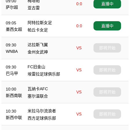
梅塔帕
09:00
0:0
直播中
萨尔超
亚古雷
阿特拉斯女足
09:05
0:0
直播中
墨西女超
帕丘卡女足
达拉斯飞翼
09:30
VS
即将开始
WNBA
金州女武神
FC旧金山
09:30
VS
即将开始
巴马甲
埃雷拉足球俱乐部
瓦纳卡AFC
10:00
VS
即将开始
新西南联
塞尔温联合
米拉马尔流浪者
10:30
VS
即将开始
新西中联
西方足球俱乐部