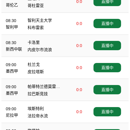
0:0
直播中
哥伦乙
哥杜雷亚
智利天主大学
08:30
0:0
直播中
智利甲
科布雷索
卡洛里
08:30
0:0
直播中
新西中联
内皮尔市流浪
杜兰戈
09:00
0:0
直播中
墨西甲
皮拉塔斯
帕蒂特兰德莫雷洛
09:00
0:0
直播中
斯
墨西甲
拉巴斯竞技
埃斯特利
09:00
0:0
直播中
尼拉甲
法拉帝水流