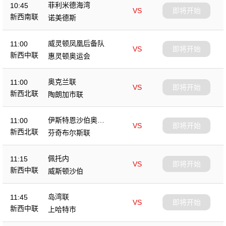
菲利米德海湾
10:45
VS
即将开始
新西南联
诺美德斯
威灵顿凤凰后备队
11:00
VS
即将开始
新西中联
惠灵顿奥运会
奥克兰联
11:00
VS
即将开始
新西北联
陶朗加市联
伊斯特恩沙伯奥克
11:00
VS
即将开始
兰
新西北联
芬奇布尔斯联
佩托内
11:15
VS
即将开始
新西中联
威斯顿沙伯
岛湾联
11:45
VS
即将开始
新西中联
上哈特市