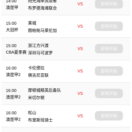
阳光海岸流浪者
14:00
VS
即将开始
澳昆甲
布罗德海滩联合
莱城
15:00
VS
即将开始
大冠杯
图帕帕马莱伦加
浙江方兴渡
15:00
VS
即将开始
CBA夏季赛
深圳马可波罗
卡伦德拉
16:00
VS
即将开始
澳昆甲2
佛吉尼亚联
摩顿城精英后备队
16:00
VS
即将开始
澳昆甲2
米切尔顿
松山
16:00
VS
即将开始
澳昆甲2
布里斯班骑士