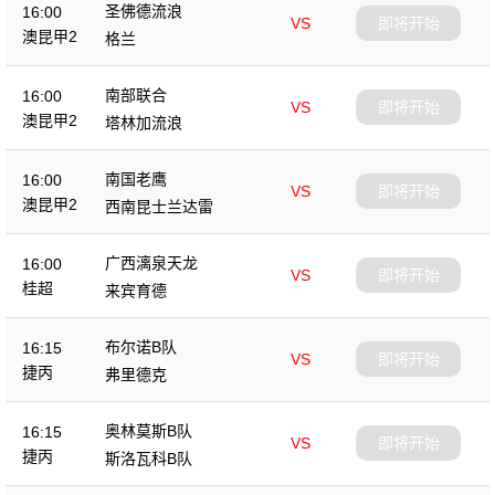
圣佛德流浪
16:00
VS
即将开始
澳昆甲2
格兰
南部联合
16:00
VS
即将开始
澳昆甲2
塔林加流浪
南国老鹰
16:00
VS
即将开始
澳昆甲2
西南昆士兰达雷
广西漓泉天龙
16:00
VS
即将开始
桂超
来宾育德
布尔诺B队
16:15
VS
即将开始
捷丙
弗里德克
奥林莫斯B队
16:15
VS
即将开始
捷丙
斯洛瓦科B队