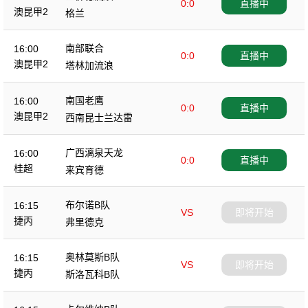
0:0
直播中
澳昆甲2
格兰
南部联合
16:00
0:0
直播中
澳昆甲2
塔林加流浪
南国老鹰
16:00
0:0
直播中
澳昆甲2
西南昆士兰达雷
广西漓泉天龙
16:00
0:0
直播中
桂超
来宾育德
布尔诺B队
16:15
VS
即将开始
捷丙
弗里德克
奥林莫斯B队
16:15
VS
即将开始
捷丙
斯洛瓦科B队