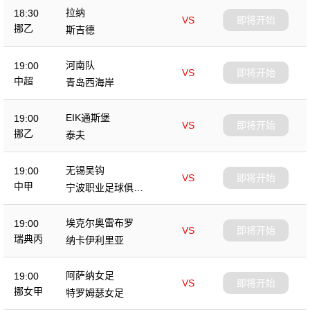
拉纳
18:30
VS
即将开始
挪乙
斯吉德
河南队
19:00
VS
即将开始
中超
青岛西海岸
EIK通斯堡
19:00
VS
即将开始
挪乙
泰夫
无锡吴钩
19:00
VS
即将开始
中甲
宁波职业足球俱乐
部
埃克尔奥雷布罗
19:00
VS
即将开始
瑞典丙
纳卡伊利里亚
阿萨纳女足
19:00
VS
即将开始
挪女甲
特罗姆瑟女足