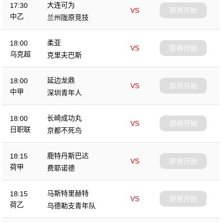
大连可为
17:30
VS
即将开始
中乙
兰州陇原竞技
柔亚
18:00
VS
即将开始
乌克超
克里夫巴斯
延边龙鼎
18:00
VS
即将开始
中甲
深圳青年人
长崎成功丸
18:00
VS
即将开始
日职联
京都不死鸟
鹿特丹斯巴达
18:15
VS
即将开始
荷甲
费耶诺德
马斯特里赫特
18:15
VS
即将开始
荷乙
乌德勒支青年队