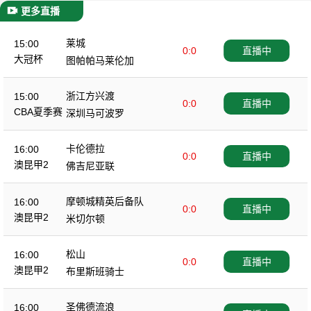
更多直播
莱城
15:00
0:0
直播中
大冠杯
图帕帕马莱伦加
浙江方兴渡
15:00
0:0
直播中
CBA夏季赛
深圳马可波罗
卡伦德拉
16:00
0:0
直播中
澳昆甲2
佛吉尼亚联
摩顿城精英后备队
16:00
0:0
直播中
澳昆甲2
米切尔顿
松山
16:00
0:0
直播中
澳昆甲2
布里斯班骑士
圣佛德流浪
16:00