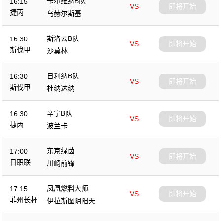
卡尔维纳B队
16:15
VS
即将开始
捷丙
乌赫尔斯基
斯洛云B队
16:30
VS
即将开始
斯伐甲
沙莫林
日利纳B队
16:30
VS
即将开始
斯伐甲
杜纳达纳
辛宁B队
16:30
VS
即将开始
捷丙
波兰卡
东京绿茵
17:00
VS
即将开始
日职联
川崎前锋
凤凰燃料大师
17:15
VS
即将开始
菲州长杯
伊拉斯图阴阳天