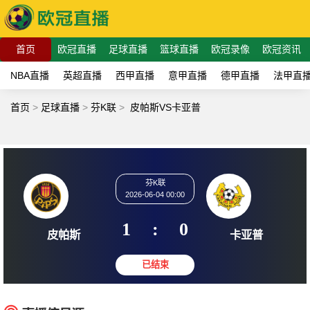
首页
欧冠直播
足球直播
篮球直播
欧冠录像
欧冠资讯
NBA直播
英超直播
西甲直播
意甲直播
德甲直播
法甲直
首页
>
足球直播
>
芬K联
>
皮帕斯VS卡亚普
芬K联
2026-06-04 00:00
1
:
0
皮帕斯
卡亚