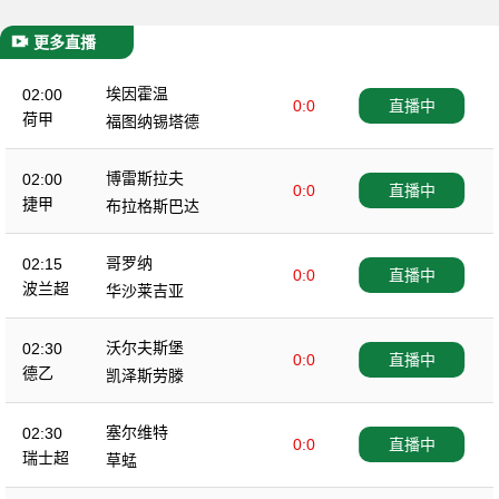
更多直播
埃因霍温
02:00
0:0
直播中
荷甲
福图纳锡塔德
博雷斯拉夫
02:00
0:0
直播中
捷甲
布拉格斯巴达
哥罗纳
02:15
0:0
直播中
波兰超
华沙莱吉亚
沃尔夫斯堡
02:30
0:0
直播中
德乙
凯泽斯劳滕
塞尔维特
02:30
0:0
直播中
瑞士超
草蜢