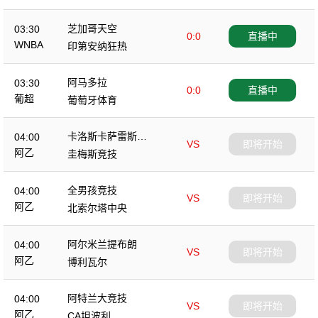
芝加哥天空
03:30
0:0
直播中
WNBA
印第安纳狂热
阿马多拉
03:30
0:0
直播中
葡超
葡萄牙体育
卡洛斯卡萨雷斯农
04:00
VS
即将开始
业
阿乙
圭梅斯竞技
全男孩竞技
04:00
VS
即将开始
阿乙
北索尔塔中央
阿尔米兰提布朗
04:00
VS
即将开始
阿乙
博利瓦尔
阿特兰大竞技
04:00
VS
即将开始
阿乙
CA坦波利