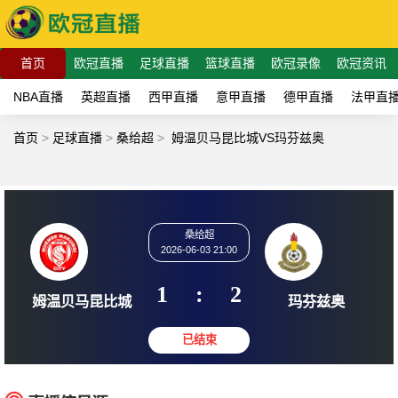
首页
欧冠直播
足球直播
篮球直播
欧冠录像
欧冠资讯
NBA直播
英超直播
西甲直播
意甲直播
德甲直播
法甲直
首页
>
足球直播
>
桑给超
>
姆温贝马昆比城VS玛芬兹奥
桑给超
2026-06-03 21:00
1
:
2
姆温贝马昆比城
玛芬