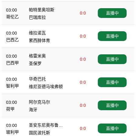
帕特里奥坦斯
03:00
0:0
直播中
哥伦乙
巴瑞库拉
维拉诺瓦
03:00
0:0
直播中
巴西乙
累西腓体育
格雷米奥
03:00
0:0
直播中
巴西甲
圣保罗
华奇巴托
03:00
0:0
直播中
智利甲
维尼亚德马埃弗顿
阿尔克马尔
03:00
0:0
直播中
荷甲
海牙
圣安东尼奥布鲁布
03:00
0:0
直播中
鲁
玻利甲
国民波托斯