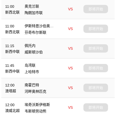
奥克兰联
11:00
VS
即将开始
新西北联
陶朗加市联
伊斯特恩沙伯奥克
11:00
VS
即将开始
兰
新西北联
芬奇布尔斯联
佩托内
11:15
VS
即将开始
新西中联
威斯顿沙伯
岛湾联
11:45
VS
即将开始
新西中联
上哈特市
南霍巴特
12:00
VS
即将开始
澳塔超
河畔奥林匹克
埃奇沃斯伊格斯
12:00
VS
即将开始
澳威北超
韦斯顿劳动熊