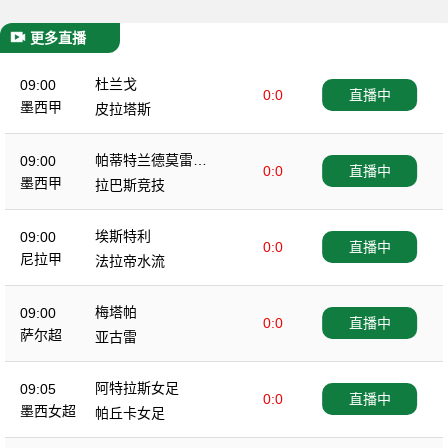
更多直播
杜兰戈
09:00
0:0
直播中
墨西甲
皮拉塔斯
帕蒂特兰德莫雷洛
09:00
0:0
直播中
斯
墨西甲
拉巴斯竞技
埃斯特利
09:00
0:0
直播中
尼拉甲
法拉帝水流
梅塔帕
09:00
0:0
直播中
萨尔超
亚古雷
阿特拉斯女足
09:05
0:0
直播中
墨西女超
帕丘卡女足