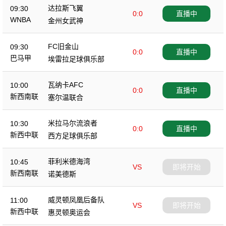
达拉斯飞翼
09:30
0:0
直播中
WNBA
金州女武神
FC旧金山
09:30
0:0
直播中
巴马甲
埃雷拉足球俱乐部
瓦纳卡AFC
10:00
0:0
直播中
新西南联
塞尔温联合
米拉马尔流浪者
10:30
0:0
直播中
新西中联
西方足球俱乐部
菲利米德海湾
10:45
VS
即将开始
新西南联
诺美德斯
威灵顿凤凰后备队
11:00
VS
即将开始
新西中联
惠灵顿奥运会