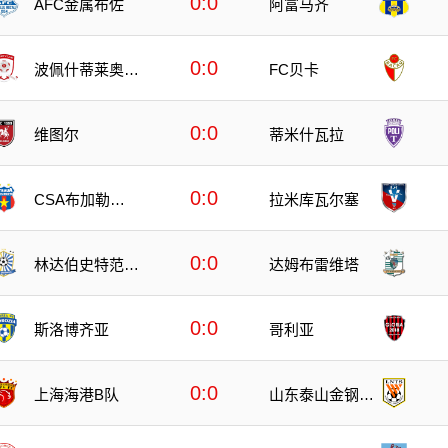
0:0
AFC金属布佐
阿富马齐
0:0
波佩什蒂莱奥代
FC贝卡
尼
0:0
维图尔
蒂米什瓦拉
0:0
CSA布加勒斯
拉米库瓦尔塞
特星
0:0
林达伯史特范斯
达姆布雷维塔
提
0:0
斯洛博齐亚
哥利亚
0:0
上海海港B队
山东泰山金钢山
队