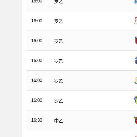
16:00
罗乙
16:00
罗乙
16:00
罗乙
16:00
罗乙
16:00
罗乙
16:00
罗乙
16:30
中乙