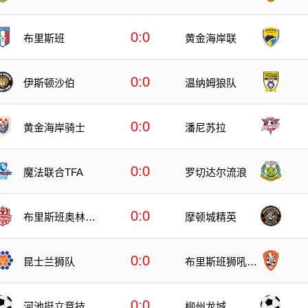
0:0
布里斯班
黄金海岸联
0:0
伊斯顿沙伯
温纳姆狼队
0:0
黄金海岸骑士
潘尼苏拉
0:0
魔法联合TFA
罗切达尔流浪
0:0
布里斯班奥林匹
摩顿城精英
克
0:0
昆士兰狮队
布里斯班狮吼青
年队
0:0
河池挺立竞技
柳州龙城