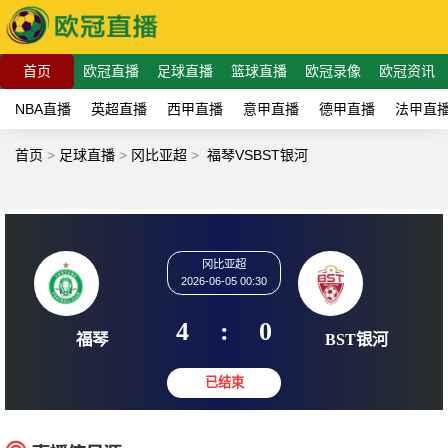
首页
欧冠直播
足球直播
篮球直播
欧冠录像
欧冠资讯
NBA直播
英超直播
西甲直播
意甲直播
德甲直播
法甲直
首页
>
足球直播
>
冈比亚超
>
福琴VSBST银河
冈比亚超
2026-06-05 00:30
4
:
0
福琴
BST