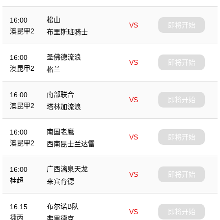
松山
16:00
VS
即将开始
澳昆甲2
布里斯班骑士
圣佛德流浪
16:00
VS
即将开始
澳昆甲2
格兰
南部联合
16:00
VS
即将开始
澳昆甲2
塔林加流浪
南国老鹰
16:00
VS
即将开始
澳昆甲2
西南昆士兰达雷
广西漓泉天龙
16:00
VS
即将开始
桂超
来宾育德
布尔诺B队
16:15
VS
即将开始
捷丙
弗里德克