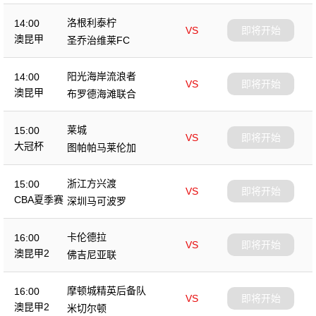
洛根利泰柠
14:00
VS
即将开始
澳昆甲
圣乔治维莱FC
阳光海岸流浪者
14:00
VS
即将开始
澳昆甲
布罗德海滩联合
莱城
15:00
VS
即将开始
大冠杯
图帕帕马莱伦加
浙江方兴渡
15:00
VS
即将开始
CBA夏季赛
深圳马可波罗
卡伦德拉
16:00
VS
即将开始
澳昆甲2
佛吉尼亚联
摩顿城精英后备队
16:00
VS
即将开始
澳昆甲2
米切尔顿