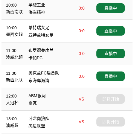
羊绒工业
10:00
0:0
直播中
新西南联
海岸精神
蒙特瑞女足
10:00
0:0
直播中
墨西女超
亚特兰特女足
布罗德美度兰
11:00
0:0
直播中
澳威北超
卡帕FC
奥克兰FC后备队
11:00
0:0
直播中
新西北联
东海岸海湾
ABM银河
12:00
VS
即将开始
大冠杯
雷瓦
卧龙岗狼队
13:00
VS
即将开始
澳威超
悉尼联盟