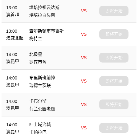
堪培拉祖云达斯
13:00
VS
即将开始
澳首超
堪培拉白头鹰
查尔斯顿市布鲁斯
13:00
VS
即将开始
澳威北超
梅特兰
北极星
14:00
VS
即将开始
澳昆甲
罗宾市蓝
布里斯班前锋
14:00
VS
即将开始
澳昆甲
瑞德兰茨联
卡布尔彻
14:00
VS
即将开始
澳昆甲
荷兰公园老鹰
叶士域治城
14:00
VS
即将开始
澳昆甲
卡帕拉巴